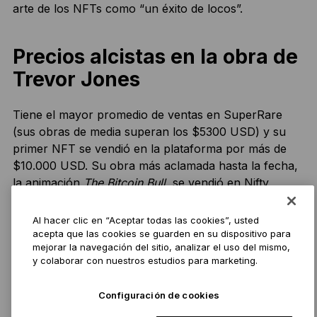
arte de los NFTs como “un éxito de locos”.
Precios alcistas en la obra de
Trevor Jones
Tiene el mayor promedio de ventas en SuperRare
(sus obras de media superan los $5300 USD) y su
primer NFT se vendió en la plataforma por más de
$10.000 USD. Su obra más aclamada hasta la fecha,
la animación
The Bitcoin Bull
, se vendió en Nifty
Gateway por la impresionante cifra de $55.555,55
USD.
Al hacer clic en “Aceptar todas las cookies”, usted
acepta que las cookies se guarden en su dispositivo para
mejorar la navegación del sitio, analizar el uso del mismo,
y colaborar con nuestros estudios para marketing.
Configuración de cookies