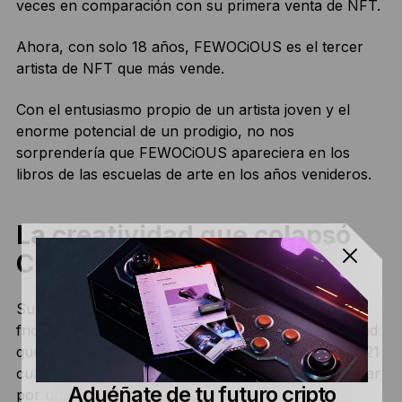
veces en comparación con su primera venta de NFT.
Ahora, con solo 18 años, FEWOCiOUS es el tercer
artista de NFT que más vende.
Con el entusiasmo propio de un artista joven y el
enorme potencial de un prodigio, no nos
sorprendería que FEWOCiOUS apareciera en los
libros de las escuelas de arte en los años venideros.
La creatividad que colapsó
Christie’s
Su obra The Everlasting Beautiful se vendió por la
friolera de 550.000 dólares y alcanzó tal popularidad
que colapsó el sitio web de Christie’s en junio de 2021
cuando se saturó de compradores deseosos de pujar
Aduéñate de tu futuro cripto
por una nueva serie del artista.