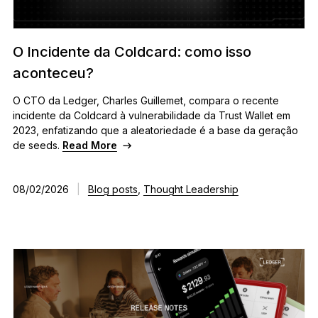
Ledger Flex
O novo padrão
O Incidente da Coldcard: como isso
Ledger Nano
Gen5
aconteceu?
Tão único quanto você
O CTO da Ledger, Charles Guillemet, compara o recente
NOVAS CORES
incidente da Coldcard à vulnerabilidade da Trust Wallet em
2023, enfatizando que a aleatoriedade é a base da geração
Ledger Nano
Clássicos
de seeds.
Read More
Proteção de backup confiável
08/02/2026
|
Blog posts
,
Thought Leadership
Comprar todas
Hard Wallets
Pacotes