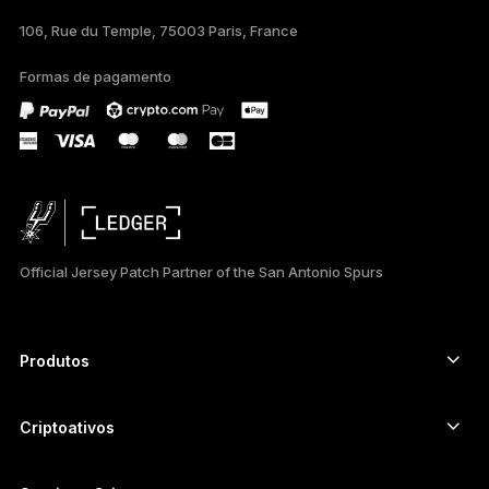
106, Rue du Temple, 75003 Paris, France
ESPAÑOL
Formas de pagamento
РУССКИЙ
简体中文
日本語
한국어
Official Jersey Patch Partner of the San Antonio Spurs
العربية
Produtos
Autenticadores com tela touch segura
Hardware Wallet
Criptoativos
Carteira de Bitcoin
Ledger Nano Gen5