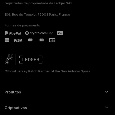
registradas de propriedade da Ledger SAS.
TÜRKÇE
106, Rue du Temple, 75003 Paris, France
DEUTSCH
Formas de pagamento
ESPAÑOL
РУССКИЙ
简体中文
日本語
Official Jersey Patch Partner of the San Antonio Spurs
한국어
العربية
Produtos
ภาษาไทย
Autenticadores com tela touch segura
Hardware Wallet
Criptoativos
Carteira de Bitcoin
Ledger Nano Gen5