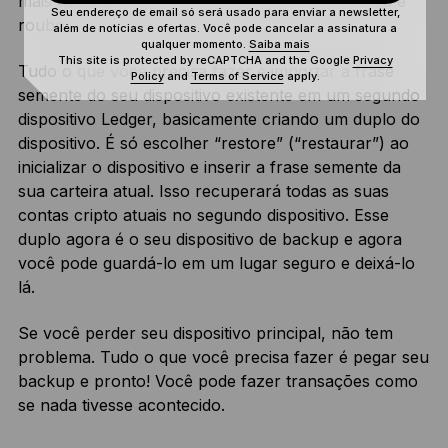
mais fácil e eficaz de proteger você contra perda e
Seu endereço de email só será usado para enviar a newsletter,
roubo.
além de notícias e ofertas. Você pode cancelar a assinatura a
qualquer momento.
Saiba mais
This site is protected by reCAPTCHA and the Google
Privacy
Tudo o que você precisa fazer é importar a frase
Policy
and
Terms of Service
apply.
semente do seu dispositivo existente em um segundo
dispositivo Ledger, basicamente criando um duplo do
dispositivo. É só escolher “restore” (“restaurar”) ao
inicializar o dispositivo e inserir a frase semente da
sua carteira atual. Isso recuperará todas as suas
contas cripto atuais no segundo dispositivo. Esse
duplo agora é o seu dispositivo de backup e agora
você pode guardá-lo em um lugar seguro e deixá-lo
lá.
Se você perder seu dispositivo principal, não tem
problema. Tudo o que você precisa fazer é pegar seu
backup e pronto! Você pode fazer transações como
se nada tivesse acontecido.