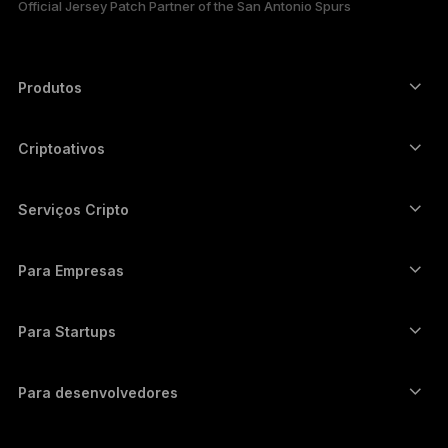
Official Jersey Patch Partner of the San Antonio Spurs
한국어
العربية
Produtos
Autenticadores com tela touch segura
Hardware Wallet
Criptoativos
Carteira de Bitcoin
Ledger Nano Gen5
Carteira de Ethereum
Ledger Stax
Serviços Cripto
Preços de cripto
Carteira de Solana
Ledger Flex
Comprar cripto
Carteira de Cardano
Ledger Nano Classics
Para Empresas
Ledger Enterprise Solutions
Staking de Cripto
Carteira de XRP
Compare nossos dispositivos
Trocar cripto
Carteira de Monero
Pacotes
Para Startups
Investimento da Ledger Cathay Capital
Carteira de USDT
Acessórios
Ver todos os ativos
Todos os produtos
Para desenvolvedores
Portal de Desenvolvedores
Aplicativo Ledger Wallet