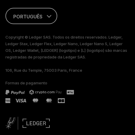
PORTUGUÊS
ENGLISH
Copyright © Ledger SAS. Todos os direitos reservados. Ledger,
Ledger Stax, Ledger Flex, Ledger Nano, Ledger Nano S, Ledger
FRANÇAIS
OS, Ledger Wallet, [LEDGER] (logotipo) e [L] (logotipo) são marcas
registradas de propriedade da Ledger SAS.
TÜRKÇE
106, Rue du Temple, 75003 Paris, France
DEUTSCH
Formas de pagamento
ESPAÑOL
РУССКИЙ
简体中文
日本語