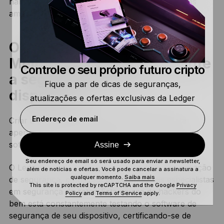
hardware da Ledger que lhe permite minimizar as
ameaças.
O Donjon Ledger:
Melhorando constantemente
Controle o seu próprio futuro cripto
a segurança do seu
Fique a par de dicas de seguranças,
dispositivo
atualizações e ofertas exclusivas da Ledger
Endereço de email
Criar a carteira cripto mais segura não se trata
apenas dos componentes físicos, mas também do
software.
Assine
Seu endereço de email só será usado para enviar a newsletter,
O Ledger Donjon é nossa equipe interna de avaliação
além de notícias e ofertas. Você pode cancelar a assinatura a
qualquer momento.
Saiba mais
de segurança, composta pelos principais especialistas
This site is protected by reCAPTCHA and the Google
Privacy
em segurança do setor. Esta equipe de hackers do
Policy
and
Terms of Service
apply.
bem está constantemente testando o software de
segurança de seu dispositivo, certificando-se de