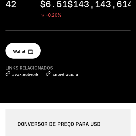
42
$6.51
$143,143,614
Acessórios
Soluções de Recuperação
-0.20%
Edições Limitadas
Ver todos os produtos
Wallet
Compare os autenticadores
Ledger
LINKS RELACIONADOS
avax.network
snowtrace.io
CONVERSOR DE PREÇO PARA USD