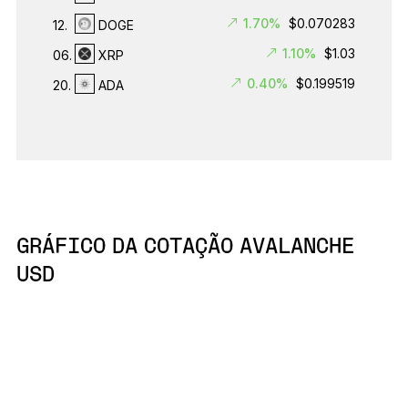
1.70%
$0.070283
12.
DOGE
1.10%
$1.03
06.
XRP
0.40%
$0.199519
20.
ADA
GRÁFICO DA COTAÇÃO AVALANCHE
USD