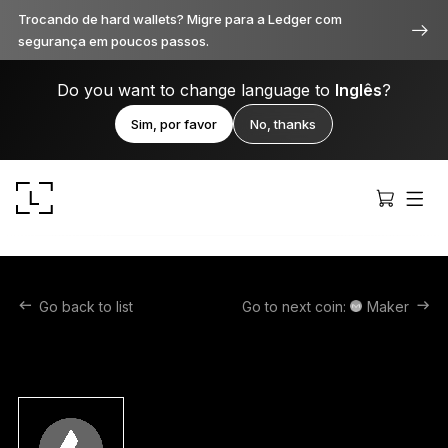
Trocando de hard wallets? Migre para a Ledger com
segurança em poucos passos.
Do you want to change language to
Inglês
?
Sim, por favor
No, thanks
Go back to list
Go to next coin:
Maker
Ledger Stax
Premium de todos os ângulos