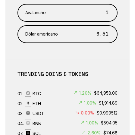
Avalanche
Dólar americano
TRENDING COINS & TOKENS
1.20%
$64,958.00
01.
BTC
1.00%
$1,914.89
02.
ETH
0.00%
$0.999512
03.
USDT
1.00%
$594.05
04.
BNB
2.60%
$74.68
07.
SOL