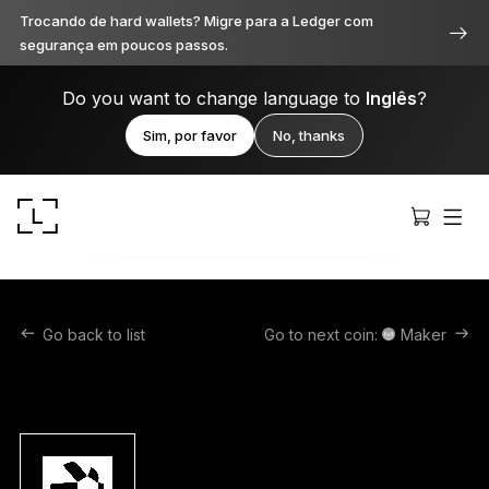
Trocando de hard wallets? Migre para a Ledger com
segurança em poucos passos.
Do you want to change language to
Inglês
?
Sim, por favor
No, thanks
Go back to list
Go to next coin:
Maker
Ledger Stax
Premium de todos os ângulos