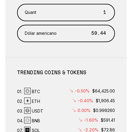
Quant
Dólar americano
TRENDING COINS & TOKENS
-0.50%
$64,425.00
01.
BTC
-0.40%
$1,906.45
02.
ETH
0.00%
$0.999260
03.
USDT
-1.60%
$591.41
04.
BNB
-2.20%
$72.86
07.
SOL