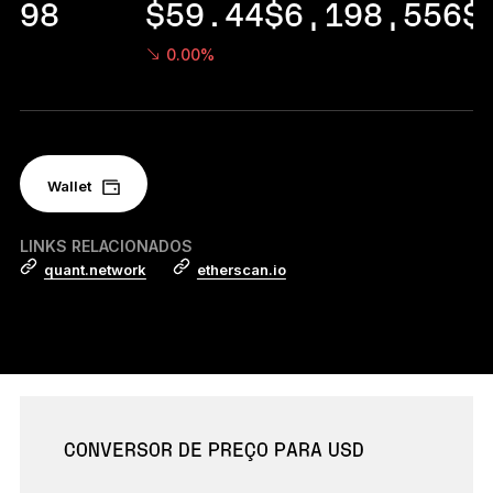
98
$59.44
$6,198,556
$
Acessórios
Soluções de Recuperação
0.00%
Edições Limitadas
Ver todos os produtos
Wallet
Compare os autenticadores
Ledger
LINKS RELACIONADOS
quant.network
etherscan.io
CONVERSOR DE PREÇO PARA USD