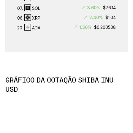
3.60%
$76.14
07.
SOL
2.40%
$1.04
06.
XRP
1.30%
$0.200508
20.
ADA
GRÁFICO DA COTAÇÃO SHIBA INU
USD