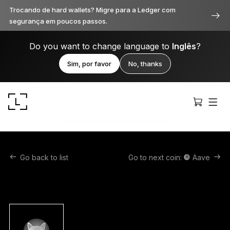
Trocando de hard wallets? Migre para a Ledger com
segurança em poucos passos.
Do you want to change language to
Inglês
?
Sim, por favor
No, thanks
Go back to list
Go to next coin:
Aave
Ledger Stax
Premium de todos os ângulos