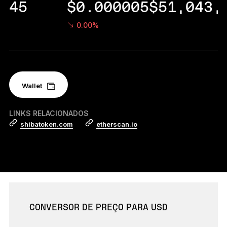
45
$0.000005
$51,043,
Acessórios
Soluções de Recuperação
0.00%
Edições Limitadas
Ver todos os produtos
Wallet
Compare os autenticadores
Ledger
LINKS RELACIONADOS
shibatoken.com
etherscan.io
CONVERSOR DE PREÇO PARA USD