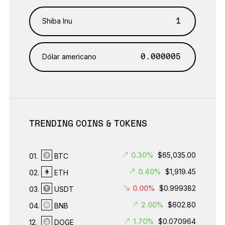
Shiba Inu
Dólar americano
TRENDING COINS & TOKENS
0.30%
$65,035.00
01.
BTC
0.40%
$1,919.45
02.
ETH
0.00%
$0.999382
03.
USDT
2.00%
$602.80
04.
BNB
1.70%
$0.070964
12.
DOGE