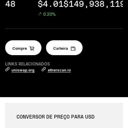
48
$4.01
$149,938,119
Acessórios
Soluções de Recuperação
0.20%
Edições Limitadas
Ver todos os produtos
Compre
Carteira
Compare os autenticadores
Ledger
LINKS RELACIONADOS
uniswap.org
etherscan.io
CONVERSOR DE PREÇO PARA USD