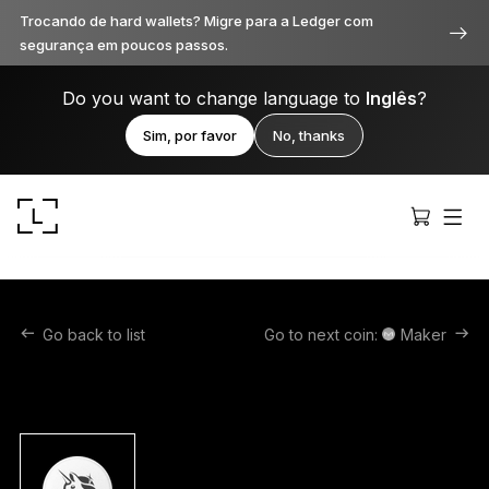
Trocando de hard wallets? Migre para a Ledger com
segurança em poucos passos.
Do you want to change language to
Inglês
?
Sim, por favor
No, thanks
Go back to list
Go to next coin:
Maker
Ledger Stax
Premium de todos os ângulos