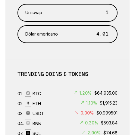
Uniswap
Dólar americano
TRENDING COINS & TOKENS
1.20%
$64,935.00
01.
BTC
1.10%
$1,915.23
02.
ETH
0.00%
$0.999501
03.
USDT
0.30%
$593.84
04.
BNB
2.90%
$74.68
07.
SOL