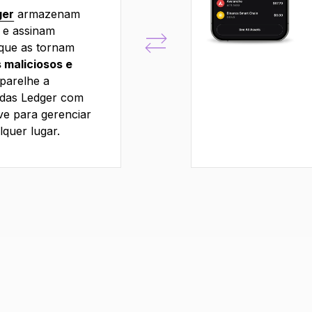
ger
armazenam
 e assinam
 que as tornam
 maliciosos e
parelhe a
edas Ledger com
ive para gerenciar
lquer lugar.