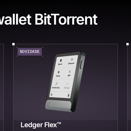
allet BitTorrent
NOVIDADE
Ledger Flex™