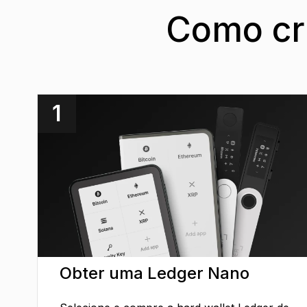
Como cri
1
Obter uma Ledger Nano