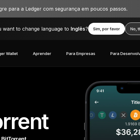
igre para a Ledger com segurança em poucos passos.
 want to change language to
Inglês
?
Sim, por favor
No, 
er Wallet
Aprender
Para Empresas
Para Desenvol
orrent
 BitTorrent