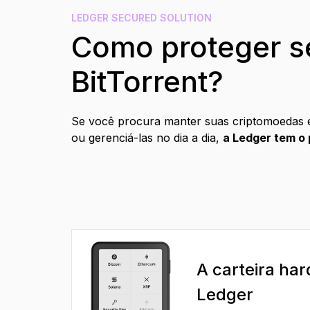
PT
LEDGER SECURED SOLUTION
Como proteger s
BitTorrent?
Se você procura manter suas criptomoedas 
ou gerenciá-las no dia a dia,
a Ledger tem o 
A carteira ha
Ledger