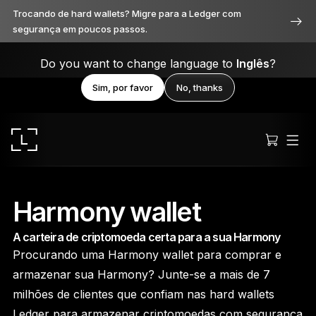
Trocando de hard wallets? Migre para a Ledger com
segurança em poucos passos.
Do you want to change language to
Inglês
?
Sim, por favor
No, thanks
Harmony wallet
A carteira de criptomoeda certa para a sua Harmony
Ledger Stax
Procurando uma Harmony wallet para comprar e
Premium de todos os ângulos
armazenar sua Harmony? Junte-se a mais de 7
milhões de clientes que confiam nas hard wallets
Ledger para armazenar criptomoedas com segurança