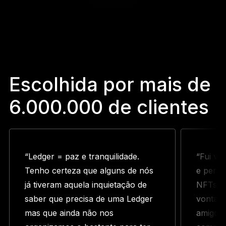
Escolhida por mais de
6.000.000 de clientes
“Ledger = paz e tranquilidade.
“Fui ví
Tenho certeza que alguns de nós
e perdi
já tiveram aquela inquietação de
NFTs. S
saber que precisa de uma Ledger
vontade
mas que ainda não nos
amigo m