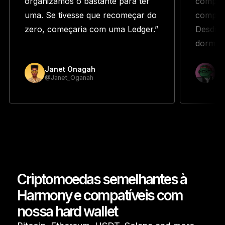
organizamos o bastante para ter
compra
uma. Se tivesse que recomeçar do
compra
zero, começaria com uma Ledger.”
Desde e
dormir.”
Janet Onagah
Pr
@Janet_Oganah
@p
Criptomoedas semelhantes à
Harmony e compatíveis com
nossa hard wallet