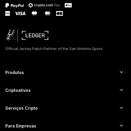
Official Jersey Patch Partner of the San Antonio Spurs
Produtos
Autenticadores com tela touch segura
Hardware Wallet
Criptoativos
Carteira de Bitcoin
Ledger Nano Gen5
Carteira de Ethereum
Ledger Stax
Serviços Cripto
Preços de cripto
Carteira de Solana
Ledger Flex
Comprar cripto
Carteira de Cardano
Ledger Nano Classics
Para Empresas