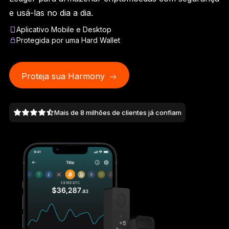
Ledger Flex
e usá-las no dia a dia.
O novo padrão
Aplicativo Mobile e Desktop
Protegida por uma Hard Wallet
Ledger Nano
Gen5
Tão único quanto você
NOVAS CORES
Proteja sua Harmony
Ledger Nano
Clássicos
Mais de 8 milhões de clientes já confiam
Proteção de backup confiável
Comprar todas
Hard Wallets
Pacotes