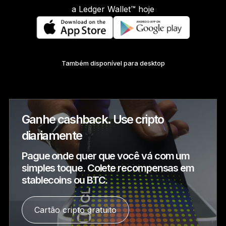
Acessórios
a Ledger Wallet™ hoje
Soluções de Recuperação
Edições Limitadas
Ver todos os produtos
Também disponível para desktop
Compare os autenticadores
Ledger
Ganhe cashback. Use cripto
diariamente
Pague onde quer que você vá com um
simples toque. Colete recompensas em
stablecoins ou BTC.
Cartão cripto gratuito