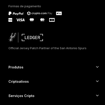
Formas de pagamento
ESPAÑOL
РУССКИЙ
简体中文
日本語
Official Jersey Patch Partner of the San Antonio Spurs
한국어
العربية
Produtos
ภาษาไทย
Autenticadores com tela touch segura
Hardware Wallet
Criptoativos
Carteira de Bitcoin
Ledger Nano Gen5
Carteira de Ethereum
Ledger Stax
Serviços Cripto
Preços de cripto
Carteira de Solana
Ledger Flex