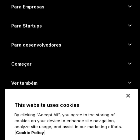
Comprar cripto
Carteira de Cardano
Ledger Nano Classics
Para Empresas
Ledger Enterprise Solutions
Staking de Cripto
Carteira de XRP
Compare nossos dispositivos
Trocar cripto
Carteira de Monero
Pacotes
Para Startups
Investimento da Ledger Cathay Capital
Carteira de USDT
Acessórios
Ver todos os ativos
Todos os produtos
Para desenvolvedores
Portal de Desenvolvedores
Aplicativo Ledger Wallet
Começar
Comece a usar seu dispositivo Ledger
Carteiras e serviços compatíveis
Ver também
Suporte
Como comprar Bitcoin
Programa de Recompensas
Bitcoin Hardware Wallet
Posições
This website uses cookies
Trabalhar na Ledger
Revendedores
By clicking “Accept All”, you agree to the storing of
Todas as vagas disponíveis
Mídia Kit Ledger
cookies on your device to enhance site navigation,
Sobre
analyze site usage, and assist in our marketing efforts.
Nossa visão
Afiliados
Cookie Policy
Ledger Academy
Status