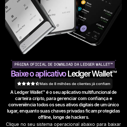
Ledger Flex
O novo padrão
Ledger Nano
Gen5
Tão único quanto você
NOVAS CORES
Ledger Nano
Clássicos
Proteção de backup confiável
PÁGINA OFICIAL DE DOWNLOAD DA LEDGER WALLET™
Baixe o
aplicativo
Ledger Wallet™
Mais de 8 milhões de clientes já confiam
A Ledger Wallet™ é o seu aplicativo multifuncional de
Comprar todas
carteira cripto, para gerenciar com confiança e
conveniência todos os seus ativos digitais de um único
Hard Wallets
lugar, enquanto suas chaves privadas ficam protegidas
offline, longe de hackers.
Pacotes
Clique no seu sistema operacional abaixo para baixar