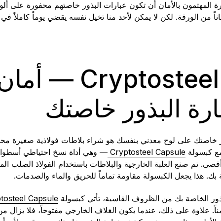
لمهتمون بالأمان أن تكون عبارات البذور خاصتهم محفورة على ألواح ف
ناً من الورقة. لكن لا يمكن لأحد منا تخيل نفسه يقضي يوماً كاملاً ف
ryptosteel Capsule
بارة البذور خاصتك
ور خاصتك على لوح معدني بنفسك هو شراء بلاطات فولاذية صغيرة مح
Cryptosteel Capsule
— وهي أداة نسخ احتياطي أسطوان
لغ 123 حرفاً بحد أقصى. تم صنع العلبة الخارجية والبلاطات باستخدام الفولاذ الص
ة بك. هذا يجعل الكبسولة مقاومة تماماً للحريق والماء والصدمات.
ذور الخاصة بك من الظروف القاسية، تأتي كبسولة
tosteel Capsule
اً. علاوة على ذلك، عندما يكون الغلاف الخارجي مفتوحاً، فلا يزال من