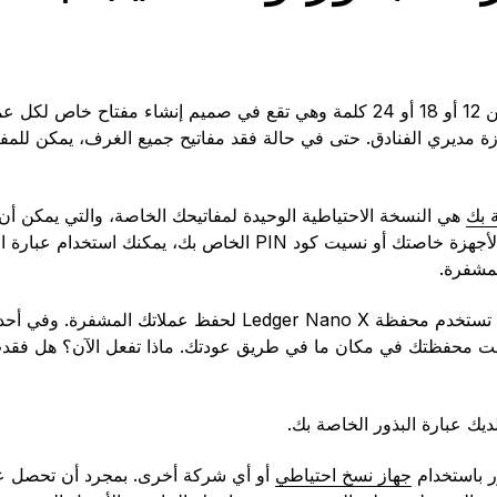
عبارة البذور هي عبارة مكونة من 12 أو 18 أو 24 كلمة وهي تقع في صميم إنشاء مف
زة مديري الفنادق. حتى في حالة فقد مفاتيح جميع الغرف، يمكن للمفت
ة بك
هي النسخة الاحتياطية الوحيدة لمفاتيحك الخاصة، والتي يمكن أ
المشفرة. سواء فقدت محفظة الأجهزة خاصتك أو نسيت كود PIN الخاص 
لمشفرة.
لجعل الأمور أوضح، لنفترض أنك تستخدم محفظة Ledger Nano X لحفظ 
عت محفظتك في مكان ما في طريق عودتك. ماذا تفعل الآن؟ هل فقدت
يك عبارة البذور الخاصة بك.
ر باستخدام
جهاز نسخ احتياطي
أو أي شركة أخرى. بمجرد أن تحصل ع