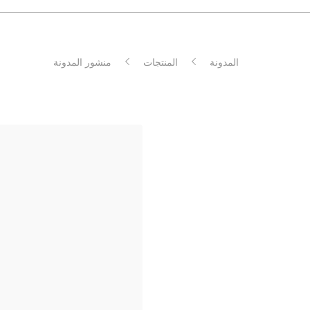
المجموعات والحزم
إصدار
الملحقات
شاهد ج
المدونة
المنتجات
منشور المدونة
مقارنة أجهزة توقيع Ledger
AR