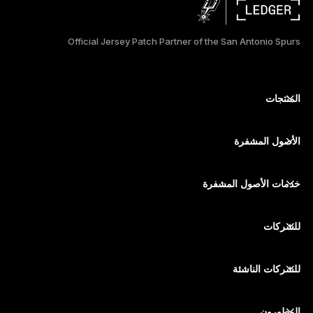
PORTUGUÊS
Official Jersey Patch Partner of the San Antonio Spurs
ESPAÑOL
РУССКИЙ
المنتجات
أجهزة توقيع آمنة ذات شاشة تعمل باللمس
简体中文
محفظة أجهزة
الأصول المشفرة
日本語
محفظة بيتكوين
Ledger Nano Gen5
محفظة إيثريوم
Ledger Stax
خدمات الأصول المشفرة
한국어
أسعار الأصول المشفرة
محفظة سولانا (Solana)
Ledger Flex
ภาษาไทย
شراء الأصول المشفرة
محفظة Cardano
Ledger Nano Classics
للشركات
Ledger Enterprise Solutions
تكديس الأصول المشفرة
محفظة XRP
قارن بين أجهزتنا
مبادلة الأصول المشفرة
محفظة مونيرو
الحِزم
للشركات الناشئة
التمويل من Ledger Cathay Capital
محفظة USDT
الملحقات
رؤية جميع الأصول
المطورون
جميع المنتجات