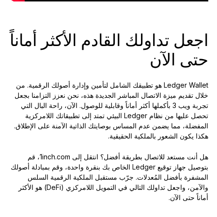
اجعل تداولك القادم الأكثر أماناً
حتى الآن
Ledger Wallet هو تطبيقك الشامل لتأمين وإدارة أصولك الرقمية. من
خلال تقديم ميزة الاتصال المباشر الجديدة هذه، نحن نعزز التزامنا بجعل
تجربة ويب 3 بأكملها أكثر أماناً وقابلية للوصول. الآن، راحة البال التي
تحصل عليها من نظام Ledger البيئي تمتد إلى تطبيقاتك اللامركزية
المفضلة، مما يضمن عدم المساس بوصايتك الذاتية الآمنة على الإطلاق.
هكذا يكون الشعور بالملكية الحقيقية.
هل أنت مستعد للاتصال بطريقة أفضل؟ انتقل إلى 1inch.com، قم
بتوصيل جهاز توقيع Ledger الخاص بك بنقرة واحدة، وقم بمبادلة أصولك
المشفرة بأفضل المُعدلات. جرّب مستقبل الملكية الرقمية السلس
والآمن، واجعل تداولك التالي في التمويل اللامركزي (DeFi) هو الأكثر
أماناً حتى الآن.