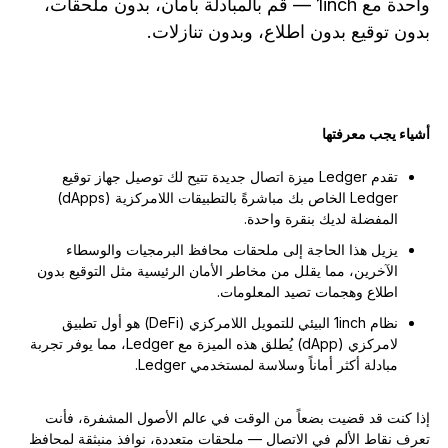
واحدة مع 1inch — قم بالمبادلة بأمان، بدون ملحقات،
الملحقات
بدون توقيع بدون اطلاع، وبدون تنازلات.
حلول الاسترداد
إصدارات محدودة
شاهد جميع المنتجات
أشياء يجب معرفتها
تقدم Ledger ميزة اتصال جديدة تتيح لك توصيل جهاز توقيع
مقارنة أجهزة توقيع Ledger
Ledger الخاص بك مباشرةً بالتطبيقات اللامركزية (dApps)
المفضلة لديك بنقرة واحدة.
يزيل هذا الحاجة إلى ملحقات محافظ البرمجيات والوسطاء
الآخرين، مما يقلل من مخاطر الأمان الرئيسية مثل التوقيع بدون
اطلاع وهجمات تصيد المعلومات.
نظام 1inch البيئي للتمويل اللامركزي (DeFi) هو أول تطبيق
لامركزي (dApp) يُطلق هذه الميزة مع Ledger، مما يوفر تجربة
مبادلة أكثر أماناً وسلاسة لمستخدمي Ledger.
إذا كنت قد قضيت بضعاً من الوقت في عالم الأصول المشفرة، فأنت
تعرف نقاط الألم في الاتصال — ملحقات متعددة، نوافذ منبثقة لمحافظ