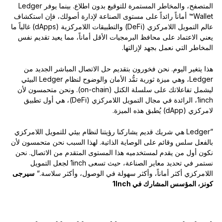
المتصفح، والمخاطر المستمرة للتوقيع بدون اطلاع. بينما يوفر Ledger
Wallet
™
أماناً رائداً على مستوى الصناعة لإدارة أصولك، فإن استكشاف
عالم التمويل اللامركزي (DeFi) والتطبيقات اللامركزية (dApps) غالباً ما
يعني الاعتماد على محافظ البرمجيات الأقل أماناً، مما يعيد تقديم نفس
المخاطر التي نعمل بجهد لإزالتها.
هذا يتغير اليوم. نحن فخورون بتقديم حل الاتصال المباشر الجديد من
Ledger، وهي ميزة ثورية تمُّد الأمان والوضوح لنظام Ledger البيئي
ليشمل تفاعلاتك على سلسلة الكتل (on-chain). ونحن متحمسون لأن
1inch، الرائدة في مجال التمويل اللامركزي (DeFi)، هي أول تطبيق
لامركزي (dApp) يُطبق هذه الميزة.
”Ledger هي شريك قديم يشاركنا رؤيتنا لنظام بيئي للتمويل اللامركزي
بالفعل سلس وقائم على الوصاية الذاتية. لهذا السبب نحن متحمسون لأن
نكون أول من يقدم لمستخدميه هذا المستوى المتقدم من الاتصال. نحن
نستمر في تحديد معاير الصناعة، حيث تسعى 1inch لجعل التمويل
اللامركزي أكثر أماناً، وأكثر سهولة في الوصول، وأكثر سلاسة.“
سيرجى
كونز، المؤسس المشارك في 1Inch