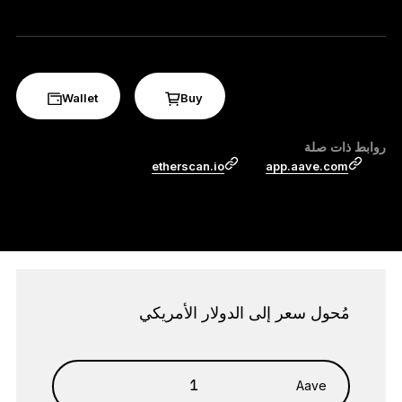
الملحقات
حلول الاسترداد
إصدارات محدودة
Wallet
Buy
شاهد جميع المنتجات
روابط ذات صلة
etherscan.io
app.aave.com
مقارنة أجهزة توقيع Ledger
مُحول سعر إلى الدولار الأمريكي
Aave