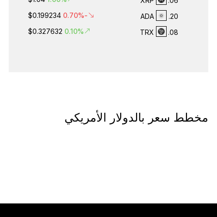
XRP
06.
$0.199234
-0.70%
ADA
20.
$0.327632
0.10%
TRX
08.
مخطط سعر بالدولار الأمريكي