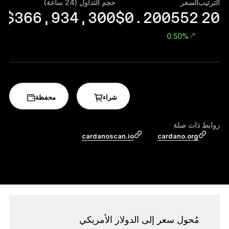
الترتيب
السعر
حجم التداول (24 ساعة)
سقف
الملحقات
0
$366,934,300
$0.200552
20
حلول الاسترداد
0.50%
إصدارات محدودة
شاهد جميع المنتجات
مقارنة أجهزة توقيع Ledger
شراء
محفظة
روابط ذات صلة
cardanoscan.io
cardano.org
مُحول سعر إلى الدولار الأمريكي