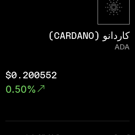
Ledger Flex
المعيار الجديد
Ledger Nano
Gen5
كاردانو (CARDANO)
فريد من نوعها مثلك
ألوان جديدة
ADA
Ledger Nano
الكلاسيكية
حماية نسخ احتياطي يمكن الاعتماد عليها
$0.200552
0.50%
تسوق الكل
محافظ الأجهزة
المجموعات والحزم