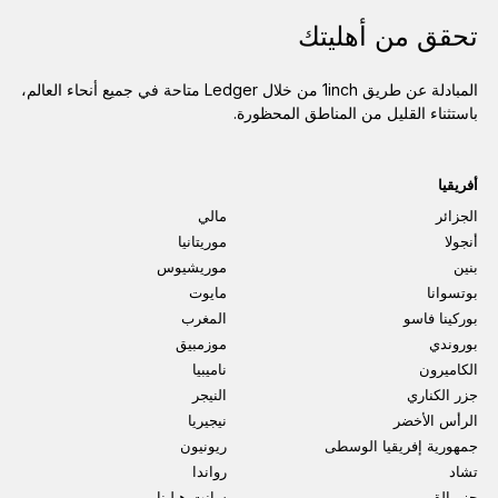
تحقق من أهليتك
المبادلة عن طريق 1inch من خلال Ledger متاحة في جميع أنحاء العالم،
باستثناء القليل من المناطق المحظورة.
أفريقيا
الجزائر
مالي
أنجولا
موريتانيا
بنين
موريشيوس
بوتسوانا
مايوت
بوركينا فاسو
المغرب
بوروندي
موزمبيق
الكاميرون
ناميبيا
جزر الكناري
النيجر
الرأس الأخضر
نيجيريا
جمهورية إفريقيا الوسطى
ريونيون
تشاد
رواندا
جزر القمر
سانت هيلينا