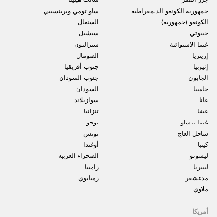
جمهورية الكونغو الديمقراطية
ساو تومي وبرينسيبي
الكونغو (جمهورية)
السنغال
جيبوتي
سيشيل
غينيا الاستوائية
سيراليون
إريتريا
الصومال
إثيوبيا
جنوب أفريقيا
الجابون
جنوب السودان
جامبيا
السودان
غانا
سوازيلاند
غينيا
تنزانيا
غينيا بيساو
توجو
ساحل العاج
تونس
كينيا
أوغندا
ليسوتو
الصحراء الغربية
ليبيريا
زامبيا
مدغشقر
زمبابوي
ملاوي
أمريكا