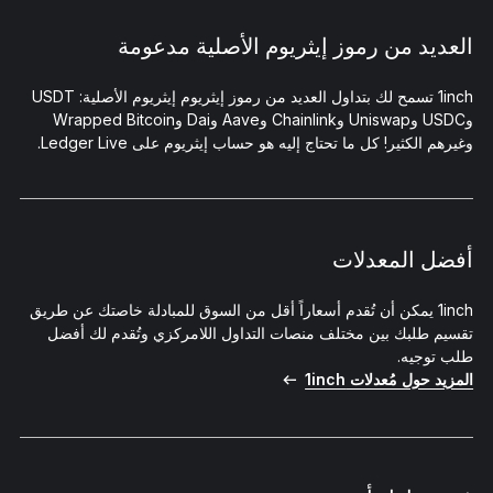
العديد من رموز إيثريوم الأصلية مدعومة
1inch تسمح لك بتداول العديد من رموز إيثريوم إيثريوم الأصلية: USDT
وUSDC وUniswap وChainlink وAave وDai وWrapped Bitcoin
وغيرهم الكثير! كل ما تحتاج إليه هو حساب إيثريوم على Ledger Live.
أفضل المعدلات
1inch يمكن أن تُقدم أسعاراً أقل من السوق للمبادلة خاصتك عن طريق
تقسيم طلبك بين مختلف منصات التداول اللامركزي وتُقدم لك أفضل
طلب توجيه.
المزيد حول مُعدلات 1inch