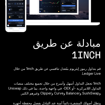
Ledger Flex
المعيار الجديد
Ledger Nano
Gen5
فريد من نوعها مثلك
ألوان جديدة
مبادلة عن طريق
Ledger Nano
الكلاسيكية
حماية نسخ احتياطي يمكن الاعتماد عليها
1INCH
قم بتداول رموز إيثريوم بمُعدل تنافسي عن طريق 1inch من خلال
Ledger Live.
تسوق الكل
1inch تجعل التداول أسهل وأسرع من خلال تجميع مختلف منصات
التداول اللامركزية -أو DEX- في واجهة واحدة، بما في ذلك Uniswap
محافظ الأجهزة
وSushiSwap وBalancer وCurve وClipper وغيرهم الكثير.
المجموعات والحزم
وتظل أصولك المشفرة دائماً آمنة عند التبادل بفضل محفظة أجهزة