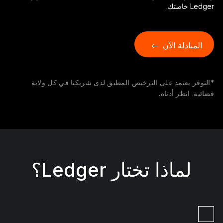
الملحقات
Ledger خاصتك.
حلول الاسترداد
إصدارات محدودة
المبادلة الآن
شاهد جميع المنتجات
*التوفر يعتمد على الترخيص المطبق لدى شريكنا في كل ولاية
قضائية. انظر أدناه.
مقارنة أجهزة توقيع Ledger
لماذا تختار Ledger؟