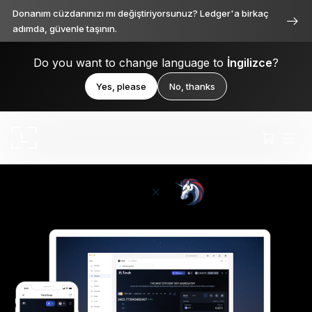
Donanım cüzdanınızı mı değiştiriyorsunuz? Ledger'a birkaç
adımda, güvenle taşının.
Do you want to change language to
İngilizce
?
Yes, please
No, thanks
Ledger Stax
Her açıdan birinci sınıf