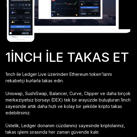
Ledger Flex
Yeni standart
Ledger Nano
Gen5
Sizin kadar benzersiz
YENI RENKLER
1INCH ILE TAKAS ET
Ledger Nano
Klasikler
Güvenilir yedekleme koruması
1inch ile Ledger Live üzerinden Ethereum token'larını
rekabetçi kurlarla takas edin.
Uniswap, SushiSwap, Balancer, Curve, Clipper ve daha birçok
merkeziyetsiz borsayı (DEX) tek bir arayüzde buluşturan 1inch
Tüm ürünlere göz atın
sayesinde artık daha hızlı ve kolay bir şekilde kripto takas
edebilirsiniz.
Donanım Cüzdanlar
Üstelik, Ledger donanım cüzdanınız sayesinde kriptolarınız,
Paketler
takas işlemi sırasında her zaman güvende kalır.