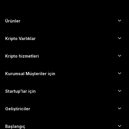
한국어
العربية
Ürünler
Güvenli dokunmatik ekranlı imzalayıcılar
Donanım Cüzdan
Kripto Varlıklar
Bitcoin cüzdanı
Ledger Nano Gen5
Ethereum cüzdanı
Ledger Stax
Kripto hizmetleri
Kripto Fiyatları
Solana cüzdanı
Ledger Flex
Kripto satın alın
Cardano cüzdanı
Ledger Nano Classics
Kurumsal Müşteriler için
Ledger Enterprise Solutions
Kripto Stake Etmek
XRP cüzdanı
Cihazlarımızı karşılaştırın
Kripto takas edin
Monero cüzdanı
Paket Teklifler
Startup'lar için
Ledger Cathay Capital'dan finansman desteği
USDT cüzdanı
Aksesuarlar
Tüm varlıkları görün
Tüm ürünler
Geliştiriciler
Geliştirici Portalı
Ledger Wallet uygulaması
Başlangıç