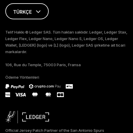
TÜRKÇE
ENGLISH
Telif Hakkı © Ledger SAS. Tüm hakları saklıdır. Ledger, Ledger Stax,
Ledger Flex, Ledger Nano, Ledger Nano S, Ledger OS, Ledger
FRANÇAIS
Wallet, [LEDGER] (logo) ve [L] (logo), Ledger SAS şirketine ait ticari
markalardır.
DEUTSCH
106, Rue du Temple, 75003 Paris, Fransa
PORTUGUÊS
Ödeme Yöntemleri
ESPAÑOL
РУССКИЙ
简体中文
日本語
Official Jersey Patch Partner of the San Antonio Spurs