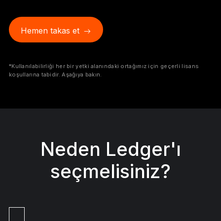
Aksesuarlar
Kurtarma Çözümleri
Hemen takas et
Sınırlı sayıda
Tüm ürünleri gör
*Kullanılabilirliği her bir yetki alanındaki ortağımız için geçerli lisans
koşullarına tabidir. Aşağıya bakın.
Ledger imzalayıcıları karşılaştırın
Neden Ledger'ı
seçmelisiniz?