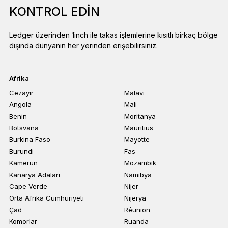
KONTROL EDIN
Ledger üzerinden 1inch ile takas işlemlerine kısıtlı birkaç bölge
dışında dünyanın her yerinden erişebilirsiniz.
Afrika
Cezayir
Malavi
Angola
Mali
Benin
Moritanya
Botsvana
Mauritius
Burkina Faso
Mayotte
Burundi
Fas
Kamerun
Mozambik
Kanarya Adaları
Namibya
Cape Verde
Nijer
Orta Afrika Cumhuriyeti
Nijerya
Çad
Réunion
Komorlar
Ruanda