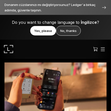
Donanım cüzdanınızı mı değiştiriyorsunuz? Ledger'a birkaç
adımda, güvenle taşının.
Do you want to change language to
İngilizce
?
Yes, please
No, thanks
Ledger Stax
Her açıdan birinci sınıf