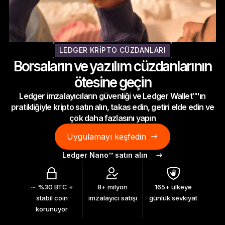
Ledger Flex
Yeni standart
Ledger Nano
Gen5
LEDGER KRIPTO CÜZDANLARI
Sizin kadar benzersiz
Borsaların ve yazılım cüzdanlarının
YENI RENKLER
ötesine geçin
Ledger imzalayıcıların güvenliği ve Ledger Wallet™'ın
Ledger Nano
Klasikler
pratikliğiyle kripto satın alın, takas edin, getiri elde edin ve
Güvenilir yedekleme koruması
çok daha fazlasını yapın
Uygulamayı keşfedin
Ledger Nano™ satın alın
Tüm ürünlere göz atın
∼ %30 BTC +
8+ milyon
165+ ülkeye
Donanım Cüzdanlar
stabil coin
imzalayıcı satışı
günlük sevkiyat
korunuyor
Paketler