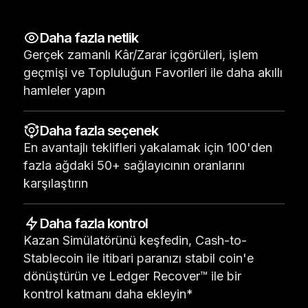
Aksesuarlar
Kurtarma Çözümleri
Daha fazla netlik
Gerçek zamanlı Kâr/Zarar içgörüleri, işlem
Sınırlı sayıda
geçmişi ve Topluluğun Favorileri ile daha akıllı
Tüm ürünleri gör
hamleler yapın
Daha fazla seçenek
Ledger imzalayıcıları karşılaştırın
En avantajlı teklifleri yakalamak için 100'den
fazla ağdaki 50+ sağlayıcının oranlarını
karşılaştırın
Daha fazla kontrol
Kazan Simülatörünü keşfedin, Cash-to-
Stablecoin ile itibari paranızı stabil coin'e
dönüştürün ve Ledger Recover™ ile bir
kontrol katmanı daha ekleyin*