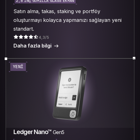
2,8 INÇ GORILLA GLASS EKRAN
Satın alma, takas, staking ve portföy
oluşturmayı kolayca yapmanızı sağlayan yeni
standart.
4,3/5
Daha fazla bilgi
YENI
Ledger Nano™
Gen5