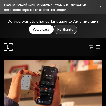
Ищете лучший криптокошелёк? Можно в пару шагов
безопасно перенести активы на Ledger.
Do you want to change language to
Английский
?
Yes, please
No, thanks
Ledger Stax™
Продуманное во всём