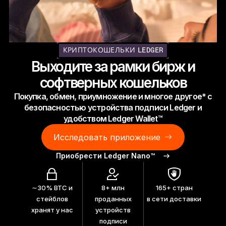
Ledger Flex
Новый стандарт
Ledger Nano
Gen5
КРИПТОКОШЕЛЬКИ LEDGER
Возможность персонализировать
Выходите за рамки бирж и
НОВЫЕ ЦВЕТА
софтверных кошельков
Покупка, обмен, приумножение и многое другое* с
Ledger Nano
Классика
безопасностью устройства подписи Ledger и
Надёжное резервное решение для защиты
удобством Ledger Wallet™
Исследовать приложение
Приобрести Ledger Nano™
Ко всем устройствам
∼30% BTC и
8+ млн
165+ стран
Аппаратные кошельки
стейблов
проданных
в сети доставки
хранят у нас
устройств
Наборы
подписи