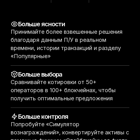
Аксессуары
Хранение сид-фразы
Больше ясности
Лимитированные версии
Принимайте более взвешенные решения
Все продукты
благодаря данным П/У в реальном
времени, истории транзакций и разделу
«Популярные»
Сравнить устройства Ledger
Больше выбора
Сравнивайте котировки от 50+
операторов в 100+ блокчейнах, чтобы
получить оптимальные предложения
Больше контроля
Попробуйте «Симулятор
вознаграждений», конвертируйте активы с