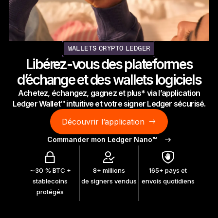
Ledger Flex
Le nouveau standard
Ledger Nano
Gen5
WALLETS CRYPTO LEDGER
À votre image
Libérez-vous des plateformes
COLORIS INÉDITS
d’échange et des wallets logiciels
Achetez, échangez, gagnez et plus* via l’application
Ledger Nano
Classics
Ledger Wallet™ intuitive et votre signer Ledger sécurisé.
Solution à toute épreuve
Découvrir l’application
Commander mon Ledger Nano™
Découvrir
∼30 % BTC +
8+ millions
165+ pays et
stablecoins
de signers vendus
envois quotidiens
Wallets physiques
protégés
Bundles et packs