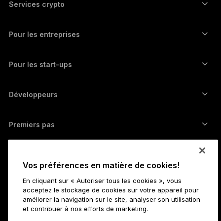
Wallet Ethereum
Ledger Stax
Services crypto
Prix des cryptos
Wallet Solana
Ledger Flex
Achetez des cryptos
Wallet Cardano
Ledger Nano Classics
Pour les entreprises
Ledger Enterprise Solutions
Staking de cryptos
Wallet XRP
Comparer nos appareils
Échangez des cryptos
Wallet Monero
Bundles
Pour les start-ups
Fonds Ledger Cathay Capital
Wallet USDT
Accessoires
Découvrir tous les actifs
Tous les produits
Développeurs
Portail Développeurs ​
Application Ledger Wallet
Premiers pas
Démarrer avec Ledger
Wallets et services compatibles
Voir aussi
Vos préférences en matière de cookies!
Assistance
Comment acheter des bitcoins
En cliquant sur « Autoriser tous les cookies », vous
Programme Bounty
Hardware wallet Bitcoin
Carrières
acceptez le stockage de cookies sur votre appareil pour
Travailler chez Ledger
Dossier média de Ledger
améliorer la navigation sur le site, analyser son utilisation
et contribuer à nos efforts de marketing.
Toutes les offres d’emploi
Affiliés
À propos