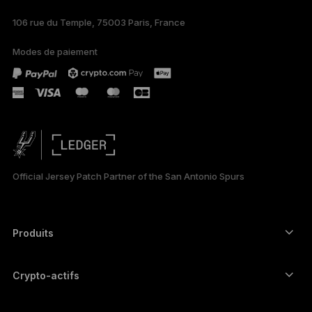
106 rue du Temple, 75003 Paris, France
PORTUGUÊS
Modes de paiement
ESPAÑOL
РУССКИЙ
简体中文
日本語
Official Jersey Patch Partner of the San Antonio Spurs
한국어
العربية
Produits
ภาษาไทย
Signers à écran tactile sécurisé
Hardware Wallet
Crypto-actifs
Wallet Bitcoin
Ledger Nano Gen5