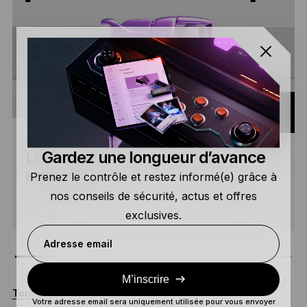
COMMENT SIGNER DES TRANSACTIONS EN
Gardez une longueur d’avance
LIGNE LORSQUE VOTRE CLÉ PRIVÉE EST
Prenez le contrôle et restez informé(e) grâce à
HORS LIGNE ?
nos conseils de sécurité, actus et offres
4 MIN
INTERMÉDIAIRE
LIRE
exclusives.
Adresse email
M’inscrire
Tout sur : Sécurité
Votre adresse email sera uniquement utilisée pour vous envoyer