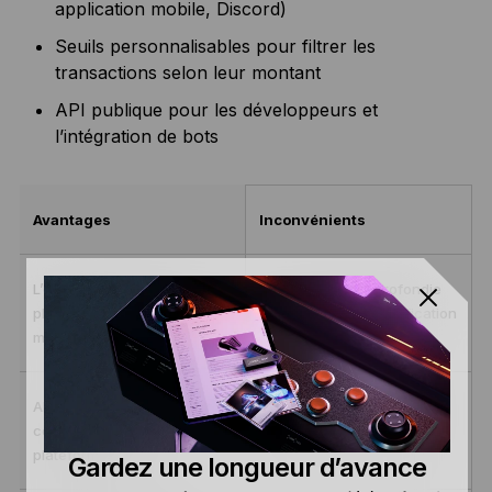
application mobile, Discord)
Seuils personnalisables pour filtrer les
transactions selon leur montant
API publique pour les développeurs et
l’intégration de bots
Avantages
Inconvénients
L’offre gratuite couvre la
Pas d’analyse approfondie
plupart des blockchains
des wallets ni d’identification
majeures
avancée des entités
Alertes en temps réel
Les étiquettes peuvent être
couvrant plusieurs
obsolètes ou incomplètes
plateformes
Gardez une longueur d’avance