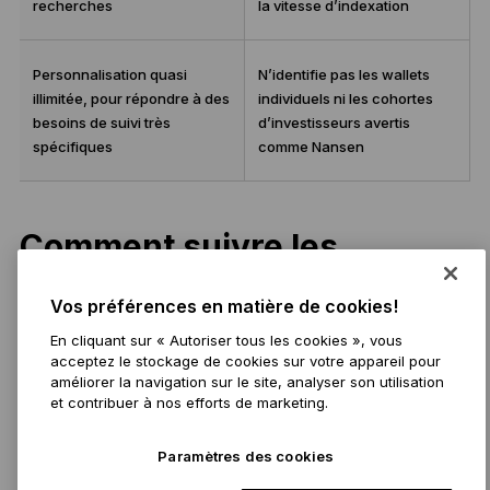
recherches
la vitesse d’indexation
Personnalisation quasi
N’identifie pas les wallets
illimitée, pour répondre à des
individuels ni les cohortes
besoins de suivi très
d’investisseurs avertis
spécifiques
comme Nansen
Comment suivre les
baleines crypto
Vos préférences en matière de cookies!
En cliquant sur « Autoriser tous les cookies », vous
Il n’existe pas une seule « bonne » façon de suivre les
acceptez le stockage de cookies sur votre appareil pour
baleines crypto. L’approche dépend de votre objectif :
améliorer la navigation sur le site, analyser son utilisation
réagir aux mouvements au moment où ils se
et contribuer à nos efforts de marketing.
produisent ou repérer des schémas avant que le
marché ne les intègre.
Paramètres des cookies