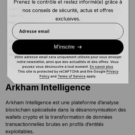
Prenez le contrôle et restez informé(e) grâce à
Configuration simple, sans
Indique « ce qui a bougé »,
nos conseils de sécurité, actus et offres
compétence technique
mais pas « pourquoi »
exclusives.
requise
Adresse email
Grande communauté
Les alertes isolées peuvent
M’inscrire
apportant du contexte dans
constituer du bruit sans
les réponses
analyse des tendances
Votre adresse email sera uniquement utilisée pour vous envoyer
globales
notre newsletter, ainsi que des actualités et des offres. Vous
pouvez vous désinscrire à tout moment.
En savoir plus
This site is protected by reCAPTCHA and the Google
Privacy
Policy
and
Terms of Service
apply.
Arkham Intelligence
Arkham Intelligence est une plateforme d’analyse
blockchain spécialisée dans la désanonymisation des
wallets crypto et la transformation de données
transactionnelles brutes en profils d’entités
exploitables.