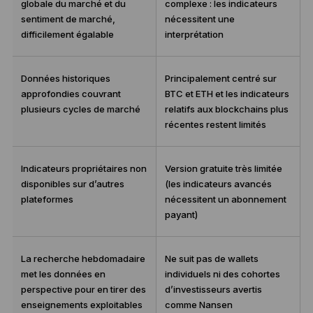
globale du marché et du
complexe : les indicateurs
sentiment de marché,
nécessitent une
difficilement égalable
interprétation
Données historiques
Principalement centré sur
approfondies couvrant
BTC et ETH et les indicateurs
plusieurs cycles de marché
relatifs aux blockchains plus
récentes restent limités
Indicateurs propriétaires non
Version gratuite très limitée
disponibles sur d’autres
(les indicateurs avancés
plateformes
nécessitent un abonnement
payant)
La recherche hebdomadaire
Ne suit pas de wallets
met les données en
individuels ni des cohortes
perspective pour en tirer des
d’investisseurs avertis
enseignements exploitables
comme Nansen