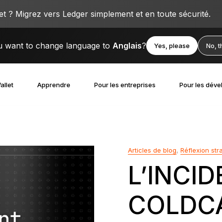
 ? Migrez vers Ledger simplement et en toute sécurité.
 want to change language to
Anglais
?
Yes, please
No, 
allet
Apprendre
Pour les entreprises
Pour les déve
Articles de blog
,
Réflexion str
L’INCI
COLDCA