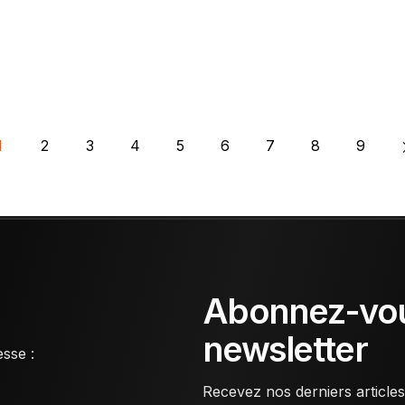
1
2
3
4
5
6
7
8
9
Abonnez-vou
newsletter
sse :
Recevez nos derniers articles