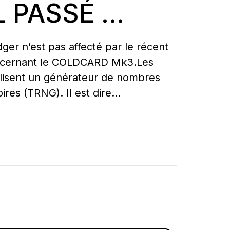
L PASSÉ ...
Qu’est-ce qu’un wallet crypto ?
Comparer les signers
Cryptos prises en charge
Ledger
dger n’est pas affecté par le récent
oncernant le COLDCARD Mk3.Les
ilisent un générateur de nombres
ires (TRNG). Il est dire...