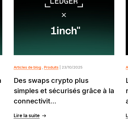
Articles de blog
,
Produits
| 23/10/2025
A
n
Des swaps crypto plus
simples et sécurisés grâce à la
connectivit...
Lire la suite
L