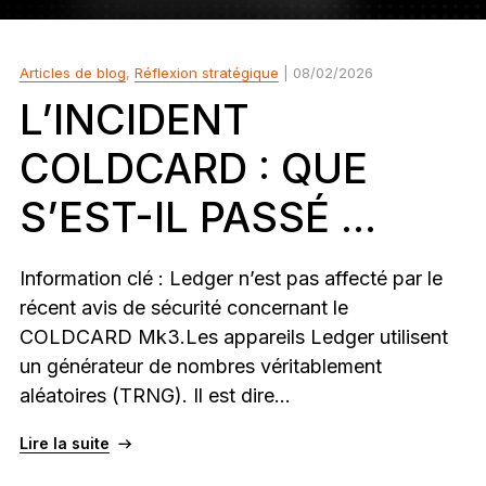
Ledger Flex
Le nouveau standard
Articles de blog
,
Réflexion stratégique
| 08/02/2026
Ledger Nano
Gen5
L’INCIDENT
À votre image
COLDCARD : QUE
COLORIS INÉDITS
S’EST-IL PASSÉ ...
Ledger Nano
Classics
Solution à toute épreuve
Information clé : Ledger n’est pas affecté par le
récent avis de sécurité concernant le
COLDCARD Mk3.Les appareils Ledger utilisent
Découvrir
un générateur de nombres véritablement
aléatoires (TRNG). Il est dire...
Wallets physiques
Lire la suite
Bundles et packs