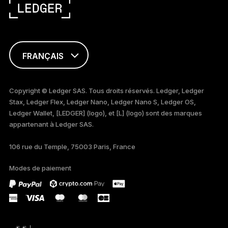
FRANÇAIS
ENGLISH
Copyright © Ledger SAS. Tous droits réservés. Ledger, Ledger
Stax, Ledger Flex, Ledger Nano, Ledger Nano S, Ledger OS,
TÜRKÇE
Ledger Wallet, [LEDGER] (logo), et [L] (logo) sont des marques
appartenant à Ledger SAS.
DEUTSCH
106 rue du Temple, 75003 Paris, France
PORTUGUÊS
Modes de paiement
ESPAÑOL
РУССКИЙ
简体中文