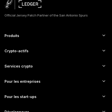
日本語
Official Jersey Patch Partner of the San Antonio Spurs
한국어
العربية
Produits
ภาษาไทย
Signers à écran tactile sécurisé
Hardware Wallet
Crypto-actifs
Wallet Bitcoin
Ledger Nano Gen5
Wallet Ethereum
Ledger Stax
Services crypto
Prix des cryptos
Wallet Solana
Ledger Flex
Achetez des cryptos
Wallet Cardano
Ledger Nano Classics
Pour les entreprises
Ledger Enterprise Solutions
Staking de cryptos
Wallet XRP
Comparer nos appareils
Échangez des cryptos
Wallet Monero
Bundles
Pour les start-ups
Fonds Ledger Cathay Capital
Wallet USDT
Accessoires
Découvrir tous les actifs
Tous les produits
Développeurs