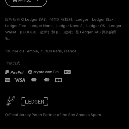
ENGLISH
版权所有 © Ledger SAS。保留所有权利。Ledger、Ledger Stax、
Ledger Flex、Ledger Nano、Ledger Nano S、Ledger OS、Ledger
FRANÇAIS
Wallet、[LEDGER]（徽标）和 [L]（徽标）是 Ledger SAS 拥有的商
标。
TÜRKÇE
106 rue du Temple, 75003 Paris, France
DEUTSCH
付款方式
PORTUGUÊS
ESPAÑOL
РУССКИЙ
日本語
Official Jersey Patch Partner of the San Antonio Spurs
한국어