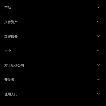
العربية
产品
ภาษาไทย
安全触摸屏签署设备
硬件钱包
加密资产
比特币钱包
Ledger Nano Gen5
以太坊钱包
Ledger Stax
加密服务
加密货币价格
索拉纳钱包
Ledger Flex
购买加密货币
卡尔达诺钱包
Ledger Nano Classics
企业
Ledger 企业解决方案
加密货币权益质押
瑞波币钱包
比较我们的设备
互换加密货币
门罗币钱包
捆绑销售
对于初创公司
来自 Ledger Cathay Capital 的资金
泰达币钱包
配件
查看所有资产
所有产品
开发者
开发者门户
Ledger Wallet 应用程序
使用入门
开始使用 Ledger 设备