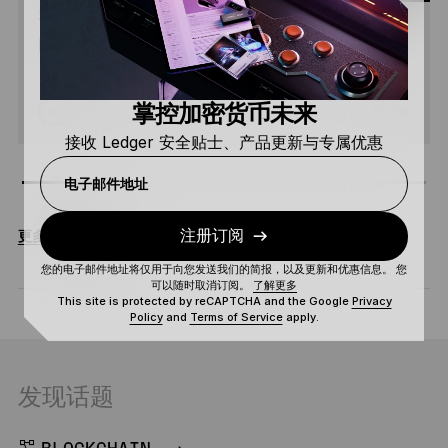
私钥处于离线状态时，您是如何签署网上交易
的？
掌控加密货币未来
阅读
4 分钟
中阶
接收 Ledger 安全贴士、产品更新与专属优惠
电子邮件地址
注册订阅
更多关于 安全性
您的电子邮件地址将仅用于向您发送我们的简报，以及更新和优惠信息。 您
可以随时取消订阅。
了解更多
This site is protected by reCAPTCHA and the Google
Privacy
Policy
and
Terms of Service
apply.
发现话题