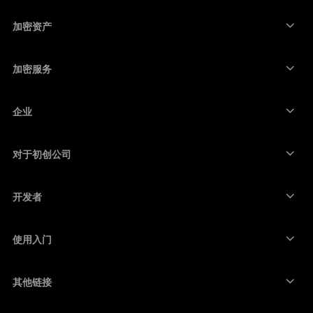
安全触摸屏签署设备
硬件钱包
加密资产
比特币钱包
Ledger Nano Gen5
以太坊钱包
Ledger Stax
加密服务
加密货币价格
索拉纳钱包
Ledger Flex
购买加密货币
卡尔达诺钱包
Ledger Nano Classics
企业
Ledger 企业解决方案
加密货币权益质押
瑞波币钱包
比较我们的设备
互换加密货币
门罗币钱包
捆绑销售
对于初创公司
来自 Ledger Cathay Capital 的资金
泰达币钱包
配件
查看所有资产
所有产品
开发者
开发者门户
Ledger Wallet 应用程序
使用入门
开始使用 Ledger 设备
兼容的钱包和服务
其他链接
支持
如何购买比特币