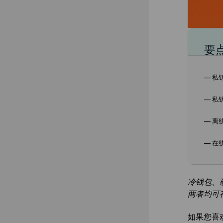
要
— 私
— 私
— 离
— 在
冷钱包、
两者均可存
如果您喜欢