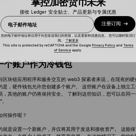
掌控加密货币未来
接收资产。 由于它不与任何潜在的恶意行为交互，因此可使账
接收 Ledger 安全贴士、产品更新与专属优惠
包有多种形状和大小，例如纸钱包、声音钱包等，但冷加密存储
备受推崇：因为即使对于新手来说，硬件钱包也很容易获得且简
注册订阅
电子邮件地址
，您可以轻松地将整个硬件设备用作冷钱包。 要这样做，您需
您的电子邮件地址将仅用于向您发送我们的简报，以及更新和优惠信息。 您可以随时取消订
阅。
了解更多
字保管库。
This site is protected by reCAPTCHA and the Google
Privacy Policy
and
Terms
of Service
apply.
一个账户作为冷钱包
与区块链应用程序和服务交互的 web3 探索者来说，在现有的
的是，硬件钱包允许您创建多个账户。 这些账户在设备上独立
易，其他的账户仍将保持安全。 了解到这些知识，您可以在同一
”。
如何操作呢？
的就是设置一个新账户，并仅将其用于发送和接收资产。 这能保