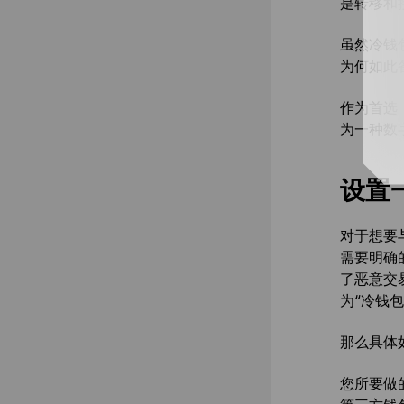
是转移和
虽然冷钱
为何如此
作为首选
为一种数
设置
对于想要
需要明确
了恶意交
为“冷钱包
那么具体
您所要做