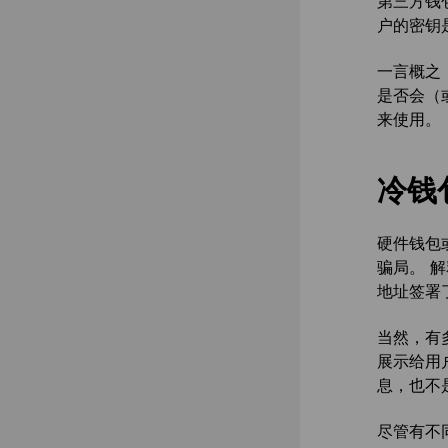
第三方钱
户的密钥
一言概之
是否会（
来使用。
冷钱
硬件钱包
骗局。 
地址签署
当然，有
展示给用
息，也不
尽管有不