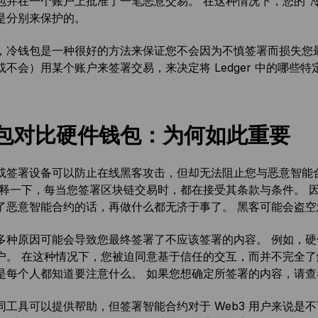
包并在一个账户上批准了一笔恶意交易。 在这种情况下，您的“
是分别来保护的。
，冷钱包是一种很好的方法来保证您不会因为不慎签署而损失您
或不会）用某个账户来签署交易，来决定将 Ledger 中的哪
包对比硬件钱包：为何如此重要
或签署设备可以防止在线黑客攻击，但却无法阻止您与恶意智能
解释一下，每当您签署区块链交易时，都在接受其条款与条件。 
了恶意智能合约的话，再做什么都无济于事了。 黑客可能会盗空
多种原因可能会导致您最终签署了不应该签署的内容。 例如，
户。 在这种情况下，您被迫同意基于信任的交互，而并不完全了
是每个人都知道要注意什么。 如果您想确定所签署的内容，请查看 L
同工具可以提供帮助，但签署智能合约对于 Web3 用户来说是不