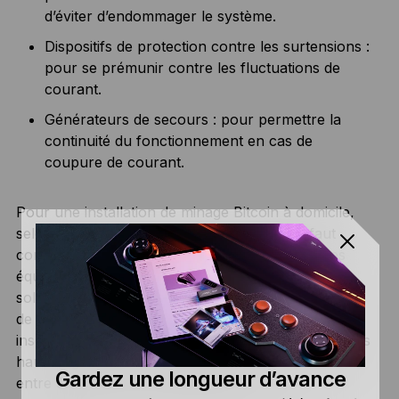
d’éviter d’endommager le système.
Dispositifs de protection contre les surtensions :
pour se prémunir contre les fluctuations de
courant.
Générateurs de secours : pour permettre la
continuité du fonctionnement en cas de
coupure de courant.
Pour une installation de minage Bitcoin à domicile,
selon la qualité et la capacité du matériel, il faut
compter entre 630 et 5 850 euros pour tous ces
équipements. Toutefois, si vous optez pour des
solutions de refroidissement plus avancées, comme
de petits bacs d’immersion, une meilleur
insonorisation, ou encore un générateur de secours
haut de gamme, le coût total peut alors atteindre
Gardez une longueur d’avance
entre 5 000 et plus de 10 000 euros.