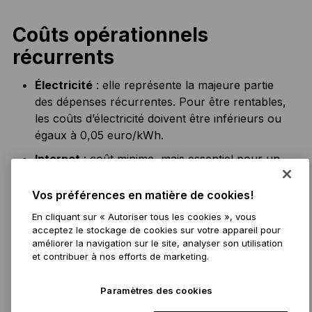
Coûts opérationnels
récurrents
Électricité
: elle représente la majeure partie
des dépenses récurrentes. Pour être rentables,
les coûts d’électricité doivent être inférieurs ou
égaux à 0,05 euro/kWh.
Internet
: coût minime, mais essentiel pour un
fonctionnement stable.
Vos préférences en matière de cookies!
Maintenance
: coûts récurrents pour gérer la
chaleur, remplacer des pièces et effectuer
En cliquant sur « Autoriser tous les cookies », vous
acceptez le stockage de cookies sur votre appareil pour
l’entretien général.
améliorer la navigation sur le site, analyser son utilisation
Frais de pool
: petite dépense opérationnelle
et contribuer à nos efforts de marketing.
nécessaire uniquement si vous optez pour un
pool de minage.
Paramètres des cookies