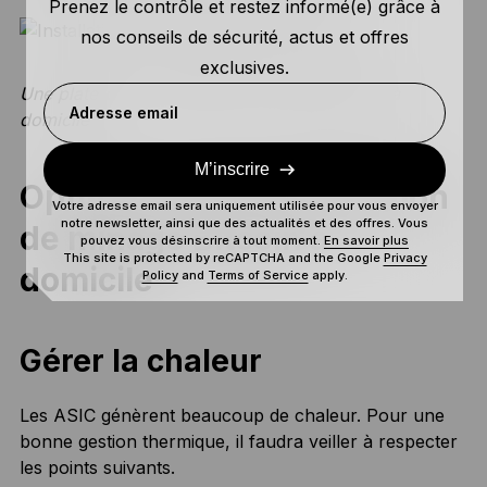
Prenez le contrôle et restez informé(e) grâce à
nos conseils de sécurité, actus et offres
exclusives.
Une plateforme complète de minage de BTC à
Adresse email
domicile
M’inscrire
Optimiser votre installation
Votre adresse email sera uniquement utilisée pour vous envoyer
notre newsletter, ainsi que des actualités et des offres. Vous
de minage Bitcoin à
pouvez vous désinscrire à tout moment.
En savoir plus
This site is protected by reCAPTCHA and the Google
Privacy
domicile
Policy
and
Terms of Service
apply.
Gérer la chaleur
Les ASIC génèrent beaucoup de chaleur. Pour une
bonne gestion thermique, il faudra veiller à respecter
les points suivants.