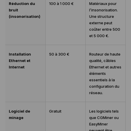
Réduction du
100 à 1 000 €
Matériaux pour
bruit
l’insonorisation.
(insonorisation)
Une structure
externe peut
coûter entre 500
et 5 000 €.
Installation
50 à 300 €
Routeur de haute
Ethernet et
qualité, câbles
Internet
Ethernet et autres
éléments
essentiels à la
configuration du
réseau.
Logiciel de
Gratuit
Les logiciels tels
minage
que CGMiner ou
EasyMiner
peuvent être