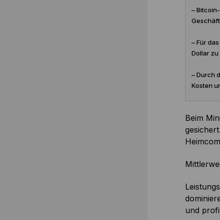
– Bitcoin
Geschäft
– Für das
Dollar zu
– Durch d
Kosten u
Beim Min
gesichert
Heimcomp
Mittlerwe
Leistungs
dominier
und profi