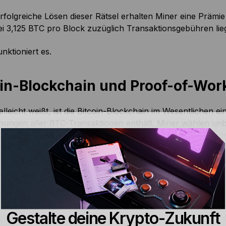
rfolgreiche Lösen dieser Rätsel erhalten Miner eine Prämi
ei 3,125 BTC pro Block zuzüglich Transaktionsgebühren lieg
nktioniert es.
oin-Blockchain und Proof-of-Wor
elleicht weißt, ist die Bitcoin-Blockchain im Wesentlichen ei
nungen aller BTC-Transaktionen enthält. Miner wählen unb
bereich, dem sogenannten
Mempool
, und gruppieren sie 
 Block sicher an die Blockchain anzuhängen, müssen Miner
n sie mithilfe sogenannter
Nonces
nach dem Trial-and-Erro
 (SHA-256) einen passenden Hash zu finden.
ausgedrückt konkurrieren Bitcoin-Miner darum, das komple
Gestalte deine Krypto-Zukunft
ell Zahlen erraten. Der Erste mit der richtigen Lösung dar