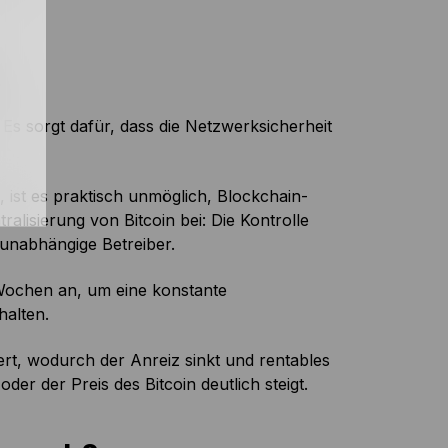
t
Es sorgt dafür, dass die Netzwerksicherheit
 ist es praktisch unmöglich, Blockchain-
alisierung von Bitcoin bei: Die Kontrolle
e unabhängige Betreiber.
i Wochen an, um eine konstante
halten.
ert, wodurch der Anreiz sinkt und rentables
der der Preis des Bitcoin deutlich steigt.