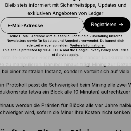
t dafür neue Bitcoins als Belohnung.
Bleib stets informiert mit Sicherheitstipps, Updates und
exklusiven Angeboten von Ledger
m das Bitcoin-Mining wichtig is
Registrieren
E-Mail-Adresse
Deine E-Mail-Adresse wird ausschließlich für die Zusendung unseres
oin-Mining
ist jedoch mehr als nur das Schöpfen von Coins: 
Newsletters sowie für Updates und Angebote verwendet. Du kannst dich
eibt, und verhindert
Doppelausgaben
.
jederzeit wieder abmelden.
Weitere Informationen
This site is protected by reCAPTCHA and the Google
Privacy Policy
and
Terms
of Service
apply.
mithilfe enormer Rechenleistung miteinander konkurrieren,
e zu manipulieren. Darüber hinaus trägt Mining zur Dezentr
ht bei einer zentralen Instanz, sondern verteilt sich auf viel
in-Protokoll passt die Schwierigkeit beim Mining alle zwe
uktionsrate (etwa ein Block alle 10 Minuten) aufrechtzuer
inaus werden die Prämien für Blöcke alle vier Jahre halbi
chwieriger wird, sofern die Miner ihre Kosten nicht senken o