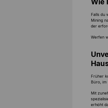
Wie 
Falls du
Mining na
der erfor
Werfen wi
Unve
Hau
Früher ko
Büro, im
Mit zune
speziali
erhöht da