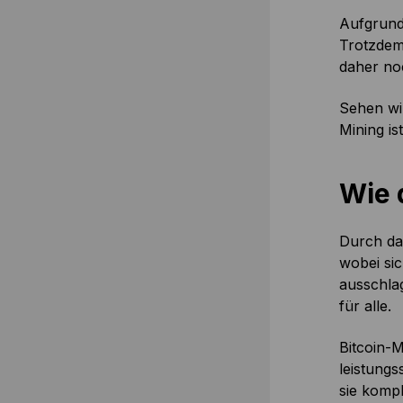
Aufgrund
Trotzdem 
daher no
Sehen wi
Mining is
Wie 
Durch das
wobei sic
ausschlag
für alle.
Bitcoin-
leistungs
sie komp