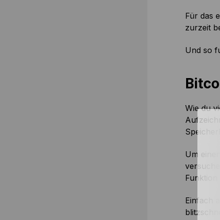
Für das e
zurzeit b
Und so fu
Bitc
Wie du vi
Aufzeich
Speicher
Um einen
versuche
Funktion
Einfach 
blitzschn