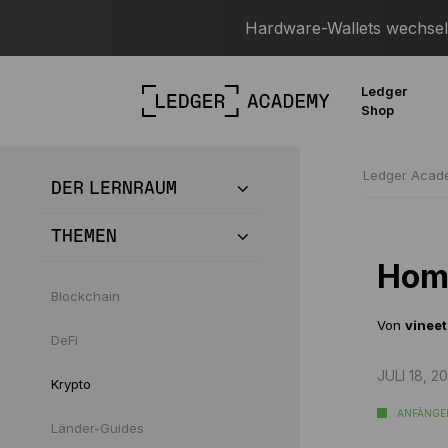
Hardware-Wallets wechseln
Ledger
Shop
Ledger Aca
DER LERNRAUM
THEMEN
Home
Blockchain
Von
vineet
DeFi
JULI 18, 2
Krypto
ANFÄNGE
Länder-Guides