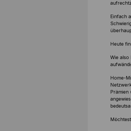
aufrecht
Einfach 
Schwierig
überhaup
Heute fi
Wie also
aufwändi
Home-Mine
Netzwerk 
Prämien u
angewies
bedeutsam
Möchtest