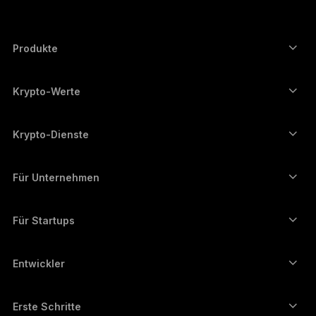
한국어
العربية
Produkte
ภาษาไทย
Secure-touchscreen signers
Hardware Wallet
Krypto-Werte
Bitcoin-Wallet
Ledger Nano Gen5
Ethereum-Wallet
Ledger Stax
Krypto-Dienste
Krypto-Kurse
Solana-Wallet
Ledger Flex
Kryptos kaufen
Cardano-Wallet
Ledger Nano Classics
Für Unternehmen
Unternehmenslösungen von Ledger
Krypto-Staking
XRP-Wallet
Unsere Geräte vergleichen
Kryptos umtauschen
Monero-Wallet
Bündel
Für Startups
Finanzierung durch Ledger Cathay Capital
USDT-Wallet
Zubehör
Alle Vermögenswerte ansehen
Alle Produkte
Entwickler
Entwicklerportal
Ledger Wallet-App
Erste Schritte