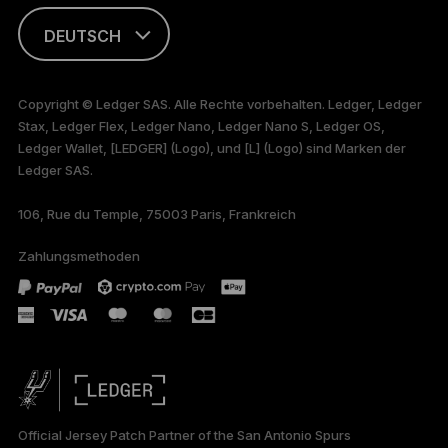
DEUTSCH
ENGLISH
Copyright © Ledger SAS. Alle Rechte vorbehalten. Ledger, Ledger
Stax, Ledger Flex, Ledger Nano, Ledger Nano S, Ledger OS,
FRANÇAIS
Ledger Wallet, [LEDGER] (Logo), und [L] (Logo) sind Marken der
Ledger SAS.
TÜRKÇE
106, Rue du Temple, 75003 Paris, Frankreich
PORTUGUÊS
Zahlungsmethoden
ESPAÑOL
РУССКИЙ
简体中文
日本語
Official Jersey Patch Partner of the San Antonio Spurs