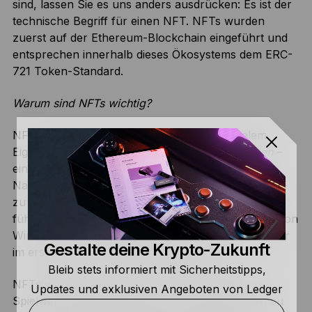
sind, lassen Sie es uns anders ausdrücken: Es ist der
technische Begriff für einen NFT. NFTs wurden
zuerst auf der Ethereum-Blockchain eingeführt und
entsprechen innerhalb dieses Ökosystems dem ERC-
721 Token-Standard.
Warum sind NFTs wichtig?
NFTs sind der ultimative Ausdruck von digitalem
Eigentum. Sie ermöglichen es,
jede Art von Daten
–
einschließlich Kunst, Musik, Spiele, Tweets,
Nachrichtenartikel und Rechte an realen Objekten –
zu tokenisieren und damit digital zu besitzen. Dies
führte zu einer völlig neuen und aufregenden Art von
Wirtschaft (das Internet des Eigentums, über das wir
Gestalte deine Krypto-Zukunft
im ersten Artikel gesprochen haben).
Bleib stets informiert mit Sicherheitstipps,
NFTs werden bereits genutzt, um digitale Mode,
Updates und exklusiven Angeboten von Ledger
Spielwerte, digitale Grundstücke und Immobilien zu