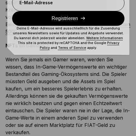
schaffen – sie werden sogar von Künstlern und
E-Mail-Adresse
Kreativen genutzt, um Kunst zu schaffen, die
vollständig auf der Blockchain existiert. Das beste
Registrieren
Beispiel dafür ist das berühmte
„Everydays: Die ersten
Deine E-Mail-Adresse wird ausschließlich für die Zusendung
5000 Tage“ des NFT-Künstlers Beeple
.
unseres Newsletters sowie für Updates und Angebote verwendet.
Du kannst dich jederzeit wieder abmelden.
Weitere Informationen
This site is protected by reCAPTCHA and the Google
Privacy
NFTs im Gaming
Policy
and
Terms of Service
apply.
Wenn Sie jemals ein Gamer waren, werden Sie
wissen, dass In-Game-Vermögenswerte ein wichtiger
Bestandteil des Gaming-Ökosystems sind. Die Spieler
müssten Geld ausgeben und die Assets im Spiel
kaufen, um ein besseres Spielerlebnis zu erhalten.
Allerdings können sie die gekauften Vermögenswerte
nie wirklich besitzen und gegen einen Echtzeitwert
eintauschen. Die Spieler waren nie in der Lage, die In-
Game-Werte in einem anderen Spiel zu verwenden
oder sie auf einem Marktplatz für FIAT-Geld zu
verkaufen.