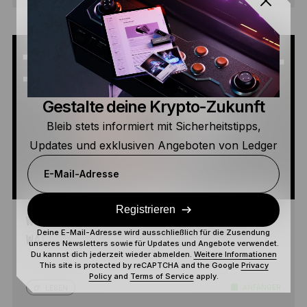
Gestalte deine Krypto-Zukunft
Bleib stets informiert mit Sicherheitstipps,
Updates und exklusiven Angeboten von Ledger
E-Mail-Adresse
Registrieren
WIE MAN VERLORENGEGANGENE BITCOIN-
Deine E-Mail-Adresse wird ausschließlich für die Zusendung
WALLETS FINDET UND WIEDERHERSTELLT
unseres Newsletters sowie für Updates und Angebote verwendet.
Du kannst dich jederzeit wieder abmelden.
Weitere Informationen
This site is protected by reCAPTCHA and the Google
Privacy
Policy
and
Terms of Service
apply.
ANFÄNGER
LESEN