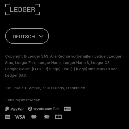
DEUTSCH
ENGLISH
Copyright © Ledger SAS. Alle Rechte vorbehalten. Ledger, Ledger
Stax, Ledger Flex, Ledger Nano, Ledger Nano S, Ledger OS,
FRANÇAIS
Ledger Wallet, [LEDGER] (Logo), und [L] (Logo) sind Marken der
Ledger SAS.
TÜRKÇE
106, Rue du Temple, 75003 Paris, Frankreich
PORTUGUÊS
Zahlungsmethoden
ESPAÑOL
РУССКИЙ