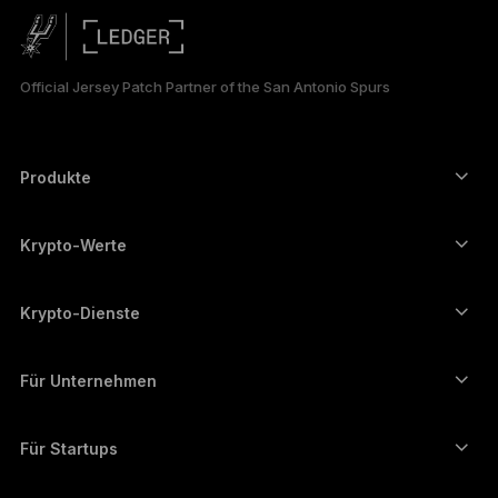
简体中文
日本語
Official Jersey Patch Partner of the San Antonio Spurs
한국어
العربية
Produkte
ภาษาไทย
Secure-touchscreen signers
Hardware Wallet
Krypto-Werte
Bitcoin-Wallet
Ledger Nano Gen5
Ethereum-Wallet
Ledger Stax
Krypto-Dienste
Krypto-Kurse
Solana-Wallet
Ledger Flex
Kryptos kaufen
Cardano-Wallet
Ledger Nano Classics
Für Unternehmen
Unternehmenslösungen von Ledger
Krypto-Staking
XRP-Wallet
Unsere Geräte vergleichen
Kryptos umtauschen
Monero-Wallet
Bündel
Für Startups
Finanzierung durch Ledger Cathay Capital
USDT-Wallet
Zubehör