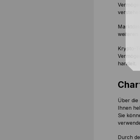
Vermögen
verstehe
Marktdat
weiteren
Krypto-T
Vermögen
handelt.
Chart
Über die 
Ihnen he
Sie könn
verwende
Durch de