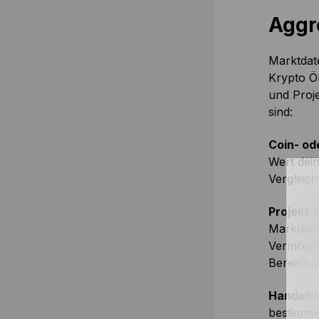
Aggr
Marktdat
Krypto Ö
und Proje
sind:
Coin- od
Wert dei
Vergleich
Projekt-
Marktkap
Vermögen
Bereich 
Handels
bestimmte