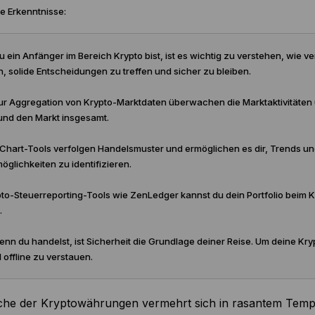
e Erkenntnisse:
 ein Anfänger im Bereich Krypto bist, ist es wichtig zu verstehen, wie 
, solide Entscheidungen zu treffen und sicher zu bleiben.
ur Aggregation von Krypto-Marktdaten überwachen die Marktaktivitäten u
und den Markt insgesamt.
-Chart-Tools verfolgen Handelsmuster und ermöglichen es dir, Trends u
glichkeiten zu identifizieren.
pto-Steuerreporting-Tools wie ZenLedger kannst du dein Portfolio beim 
.
nn du handelst, ist Sicherheit die Grundlage deiner Reise. Um deine Krypt
 offline zu verstauen.
che der Kryptowährungen vermehrt sich in rasantem Tempo.