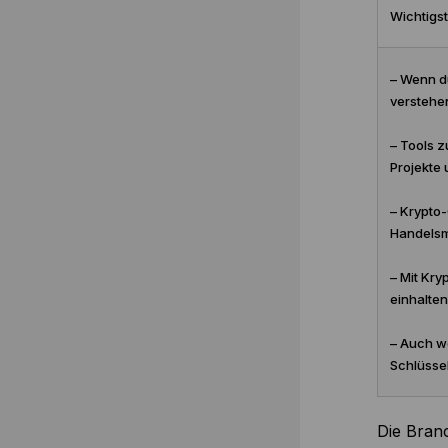
Wichtigst
– Wenn du
verstehen
– Tools z
Projekte 
– Krypto
Handelsmö
– Mit Kry
einhalten
– Auch we
Schlüssel
Die Bran