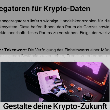
egatoren für Krypto-Daten
enaggregatoren liefern wichtige Handelskennzahlen für d
kosystem. Diese helfen Ihnen, den Raum als Ganzes sowie
kte innerhalb dieses Raums zu verstehen. Einige der wertvo
er Tokenwert
: Die Verfolgung des Einheitswerts einer Mün
ner eigenen Bestände zu verstehen, Trends zu erkennen un
 zum breiteren Markt objektiv zu bewerten.
Marktkapitalisierung
: Über den Wert einzelner Coins und 
italisierung des gesamten Token-Angebots die Einschätzung
swerts im Vergleich zu einem anderen. Dies ermöglicht es 
zu verstehen und zu erkennen, wie groß ihr Anteil am Gesa
volumen
: Das Handelsvolumen ist ein Maß für den Wert, d
Gestalte deine Krypto-Zukunft
n Vermögenswert gehandelt wird – dies ist eine gute Mögli