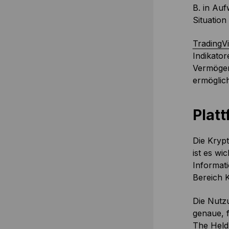
B. in Auf
Situation
TradingV
Indikator
Vermögen 
ermöglic
Plat
Die Krypt
ist es wi
Informati
Bereich K
Die Nutz
genaue, 
The Held