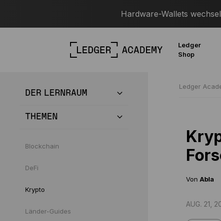
Hardware-Wallets wechseln
Ledger
Shop
Ledger Aca
DER LERNRAUM
THEMEN
Kryp
Blockchain
For
DeFi
Von
Abla
Krypto
AUG. 21, 2
Länder-Guides