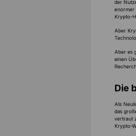
der Nutze
enormer
Krypto-H
Aber Kryp
Technolo
Aber es g
einen Übe
Recherche
Die 
Als Neuli
das große
vertraut 
Krypto-We