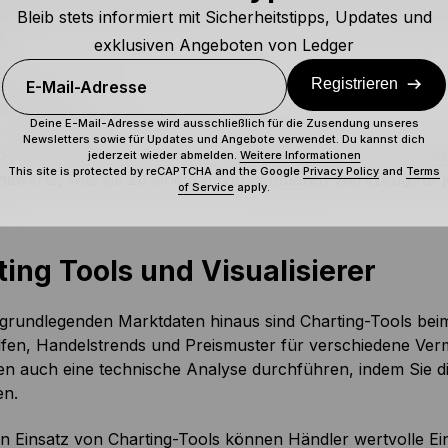
swert über Zuflüsse (das Volumen der Käufe) und Abflüss
Bleib stets informiert mit Sicherheitstipps, Updates und
n.
exklusiven Angeboten von Ledger
Registrieren
en-Aggregationsplattformen ermöglichen Ihnen den einfach
E-Mail-Adresse
 Kennzahlen.
Deine E-Mail-Adresse wird ausschließlich für die Zusendung unseres
Newsletters sowie für Updates und Angebote verwendet. Du kannst dich
ools wie
Coingecko
,
Coinmarketcap
,
Glassnode
und
Messar
jederzeit wieder abmelden.
Weitere Informationen
This site is protected by reCAPTCHA and the Google
Privacy Policy
and
Terms
swerte, was sie zu einem unverzichtbaren Werkzeug für je
of Service
apply.
ing Tools und Visualisierer
grundlegenden Marktdaten hinaus sind Charting-Tools beim
lfen, Handelstrends und Preismuster für verschiedene Ver
en auch eine technische Analyse durchführen, indem Sie 
n.
n Einsatz von Charting-Tools können Händler wertvolle Ei