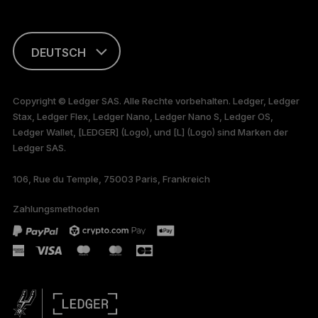
DEUTSCH
ENGLISH
Copyright © Ledger SAS. Alle Rechte vorbehalten. Ledger, Ledger
Stax, Ledger Flex, Ledger Nano, Ledger Nano S, Ledger OS,
FRANÇAIS
Ledger Wallet, [LEDGER] (Logo), und [L] (Logo) sind Marken der
Ledger SAS.
TÜRKÇE
106, Rue du Temple, 75003 Paris, Frankreich
PORTUGUÊS
Zahlungsmethoden
ESPAÑOL
РУССКИЙ
简体中文
日本語