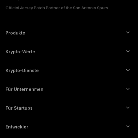
Official Jersey Patch Partner of the San Antonio Spurs
한국어
العربية
Produkte
ภาษาไทย
Secure-touchscreen signers
Hardware Wallet
Krypto-Werte
Bitcoin-Wallet
Ledger Nano Gen5
Ethereum-Wallet
Ledger Stax
Krypto-Dienste
Krypto-Kurse
Solana-Wallet
Ledger Flex
Kryptos kaufen
Cardano-Wallet
Ledger Nano Classics
Für Unternehmen
Unternehmenslösungen von Ledger
Krypto-Staking
XRP-Wallet
Unsere Geräte vergleichen
Kryptos umtauschen
Monero-Wallet
Bündel
Für Startups
Finanzierung durch Ledger Cathay Capital
USDT-Wallet
Zubehör
Alle Vermögenswerte ansehen
Alle Produkte
Entwickler
Entwicklerportal
Ledger Wallet-App