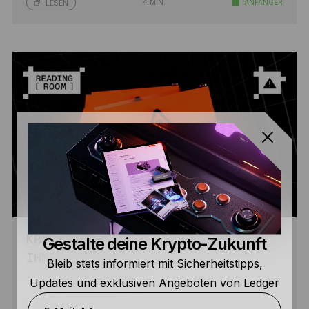
4 MIN.
ANFÄNGER
LESEN
Gestalte deine Krypto-Zukunft
KRYPTO-PHISHING-SCAMS UND WIE MAN
IHNEN ENTGEHT
Bleib stets informiert mit Sicherheitstipps,
Updates und exklusiven Angeboten von Ledger
5 MIN.
ANFÄNGER
LESEN