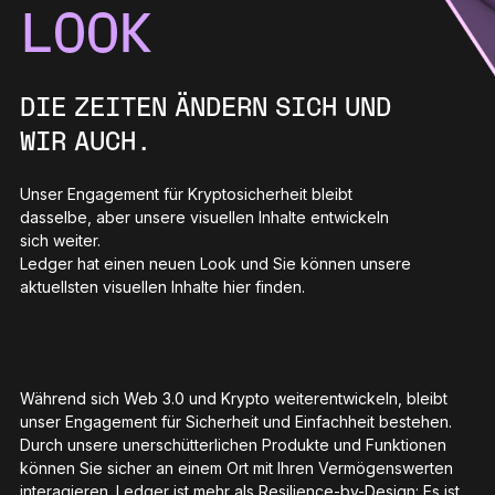
Ledger Flex™
LOOK
Der neue Standard
Ledger Nano
DIE ZEITEN ÄNDERN SICH UND
Gen5
So individuell wie du
WIR AUCH.
NEUE FARBEN
Unser Engagement für Kryptosicherheit bleibt
dasselbe, aber unsere visuellen Inhalte entwickeln
Ledger Nano
Klassiker
sich weiter.
Zuverlässiger Backup-Schutz
Ledger hat einen neuen Look und Sie können unsere
aktuellsten visuellen Inhalte hier finden.
Gesamtes Sortiment anzeigen
Während sich Web 3.0 und Krypto weiterentwickeln, bleibt
unser Engagement für Sicherheit und Einfachheit bestehen.
Hardware-Wallets
Durch unsere unerschütterlichen Produkte und Funktionen
Paket-Angebote
können Sie sicher an einem Ort mit Ihren Vermögenswerten
interagieren. Ledger ist mehr als Resilience-by-Design: Es ist