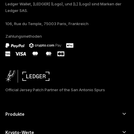
Ledger Wallet, [LEDGER] (Logo), und [L] (Logo) sind Marken der
Ledger SAS.
TÜRKÇE
106, Rue du Temple, 75003 Paris, Frankreich
PORTUGUÊS
Zahlungsmethoden
ESPAÑOL
РУССКИЙ
简体中文
日本語
Official Jersey Patch Partner of the San Antonio Spurs
한국어
العربية
Produkte
ภาษาไทย
Secure-touchscreen signers
Hardware Wallet
Krypto-Werte