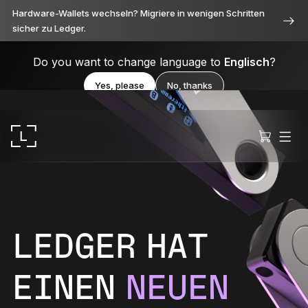
Hardware-Wallets wechseln? Migriere in wenigen Schritten
sicher zu Ledger.
Do you want to change language to
Englisch
?
Yes, please
No, thanks
LEDGER HAT
Ledger Stax
Durchweg erstklassig
EINEN
NEUEN