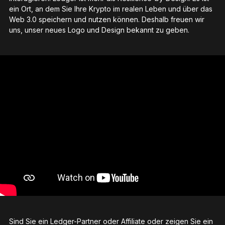
Zubehör
ein Ort, an dem Sie Ihre Krypto im realen Leben und über das
Web 3.0 speichern und nutzen können. Deshalb freuen wir
Wiederherstellungslösungen
uns, unser neues Logo und Design bekannt zu geben.
Limitierte Editionen
Alle Produkte anzeigen
Ledger-Signer vergleichen
Sind Sie ein Ledger-Partner oder Affiliate oder zeigen Sie ein