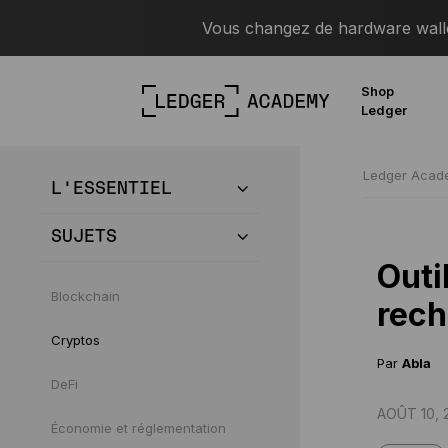
Vous changez de hardware wallet
Shop
Ledger
Ledger Aca
L’ESSENTIEL
SUJETS
Outi
Blockchain
rech
Cryptos
Par
Abla
DeFi
AOÛT 10, 
Économie et réglementation