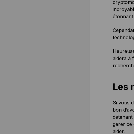
cryptomon
incroyab
étonnant 
Cependan
technolog
Heureusem
aidera à 
recherche
Les 
Si vous d
bon d’avo
détenant 
gérer ce 
aider.