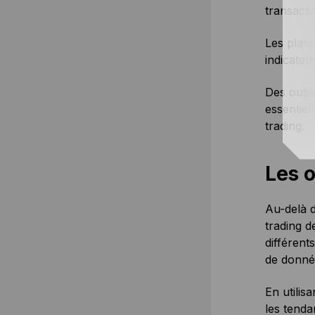
transacti
Les plate
indicateu
Des outil
essentiel
trading.
Les o
Au-delà d
trading d
différent
de donné
En utilis
les tenda