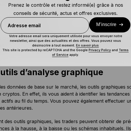
ons d’achat) et des flux sortants (le volume des ventes).
Prenez le contrôle et restez informé(e) grâce à nos
conseils de sécurité, actus et offres exclusives.
formes d’agrégation de données sur le marché vous permet
M’inscrire
rs et à bien d’autres encore.
Adresse email
Votre adresse email sera uniquement utilisée pour vous envoyer notre
s crypto tels que
CoinGecko
,
CoinMarketCap
,
Glassnode
e
newsletter, ainsi que des actualités et des offres. Vous pouvez vous
les pour chaque actif. Ce sont des outils indispensables p
désinscrire à tout moment.
En savoir plus
This site is protected by reCAPTCHA and the Google
Privacy Policy
and
Terms
of Service
apply.
utils d’analyse graphique
es données de base sur le marché, les outils graphiques s
e cryptos. En effet, ils vous aident à identifier les tendance
s actifs au fil du temps. Vous pouvez également effectuer u
es antérieures.
ant des outils graphiques, les traders peuvent obtenir de 
nces à la hausse, à la baisse ou les schémas inhabituels. Ils