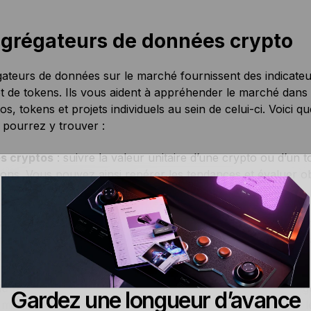
agrégateurs de données crypto
ateurs de données sur le marché fournissent des indicateur
t de tokens. Ils vous aident à appréhender le marché dans
os, tokens et projets individuels au sein de celui-ci. Voici q
pourrez y trouver :
s cryptos
: suivre la valeur unitaire d’une crypto ou d’u
ions. Vous pouvez ainsi repérer les tendances et évaluer o
à l’ensemble du marché.
ation des projets
: au-delà de la valeur unitaire des différen
et de déterminer l’importance d’un actif par rapport à un
r les grands acteurs du secteur et déterminer quelle est leu
e trading
: il s’agit d’un indicateur du volume d’un actif n
Gardez une longueur d’avance
 moyen de savoir quelle est la demande pour cet actif par le