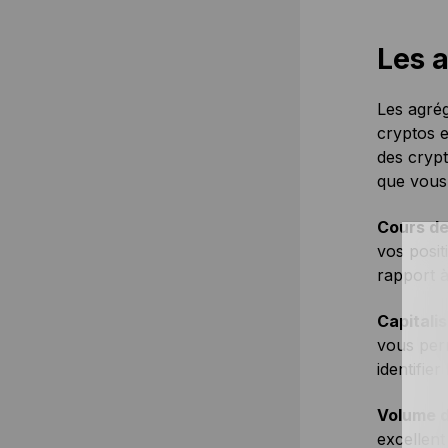
Les 
Les agrég
cryptos e
des crypt
que vous 
Cours de
vos posit
rapport 
Capitalis
vous perm
identifie
Volume d
excellent