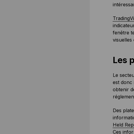
intéressa
TradingV
indicateu
fenêtre t
visuelles
Les p
Le secteu
est donc 
obtenir d
réglement
Des plat
informati
Held Rep
Ces infor