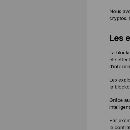
Nous avo
cryptos. 
Les e
La blockc
été effec
d’inform
Les explo
la block
Grâce au
intelligen
Par exemp
le contra