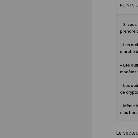
POINTS C
– Si vous
prendre d
– Les out
marché d
– Les out
modèles f
– Les out
de crypto
– Même lo
clés hors 
Le secteu