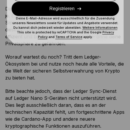
Dank Ledger Sync ist
Ledger Wallet
bequemer denn
Registrieren
je. Egal, welches Gerät du verwendest, sei es dein
Deine E-Mail-Adresse wird ausschließlich für die Zusendung
Smartphone oder Laptop, Ledger Wallet zeigt
unseres Newsletters sowie für Updates und Angebote verwendet.
Du kannst dich jederzeit wieder abmelden.
Weitere Informationen
dieselben Informationen an, was die App sicher,
This site is protected by reCAPTCHA and the Google
Privacy
effizient und benutzerfreundlich macht – ohne deine
Policy
and
Terms of Service
apply.
Privatsphäre zu gefährden.
Worauf wartest du noch? Tritt dem Ledger-
Ökosystem bei und nutze noch heute alle Vorteile, die
die Welt der sicheren Selbstverwahrung von Krypto
zu bieten hat.
Bitte beachte jedoch, dass der Ledger Sync-Dienst
auf Ledger Nano S-Geräten nicht unterstützt wird.
Dies liegt ausschließlich daran, dass es an der
technischen Kapazität fehlt, um fortgeschrittene Apps
wie die Cardano-App und andere neuere
kryptographische Funktionen auszuführen.