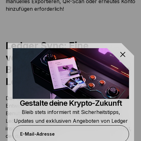
manuelles Exportieren, QR-Scan oder erneutes Konto
hinzufügen erforderlich!
Ledger Sync: Eine
verbesserte
Benutzerfreundlichkeit für
Ledger Wallet
Das Ledger Key Ring-Protokoll ist eine bedeutende
Gestalte deine Krypto-Zukunft
Entwicklung, die erhöhte Funktionalität und
Bleib stets informiert mit Sicherheitstipps,
Benutzerfreundlichkeit verspricht, nicht nur für
Ledger-Nutzer, sondern für Web 3.0-Nutzer
Updates und exklusiven Angeboten von Ledger
insgesamt. Und Ledger Sync ist nur der erste Dienst,
E-Mail-Adresse
der davon profitiert.