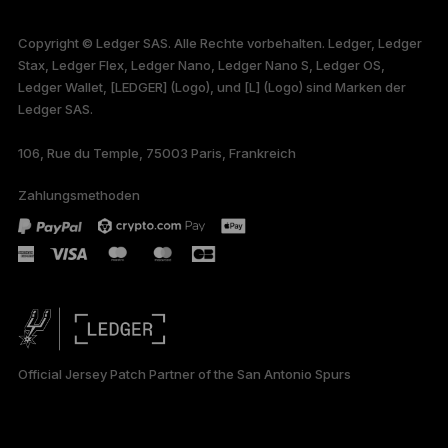
FRANÇAIS
Copyright © Ledger SAS. Alle Rechte vorbehalten. Ledger, Ledger
Stax, Ledger Flex, Ledger Nano, Ledger Nano S, Ledger OS,
TÜRKÇE
Ledger Wallet, [LEDGER] (Logo), und [L] (Logo) sind Marken der
Ledger SAS.
PORTUGUÊS
106, Rue du Temple, 75003 Paris, Frankreich
РУССКИЙ
Zahlungsmethoden
日本語
العربية
ภาษาไทย
Official Jersey Patch Partner of the San Antonio Spurs