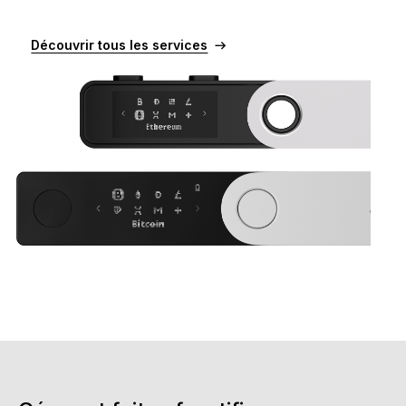
Ledger Flex
Le nouveau standard
Découvrir tous les services
Ledger Nano
Gen5
À votre image
COLORIS INÉDITS
Ledger Nano
Classics
Solution à toute épreuve
Découvrir
Wallets physiques
Bundles et packs