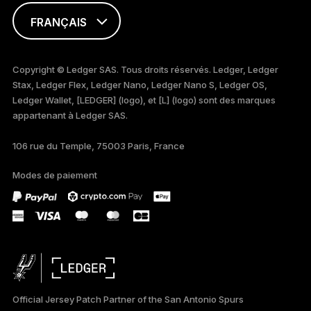
FRANÇAIS
ENGLISH
Copyright © Ledger SAS. Tous droits réservés. Ledger, Ledger
Stax, Ledger Flex, Ledger Nano, Ledger Nano S, Ledger OS,
TÜRKÇE
Ledger Wallet, [LEDGER] (logo), et [L] (logo) sont des marques
appartenant à Ledger SAS.
DEUTSCH
106 rue du Temple, 75003 Paris, France
PORTUGUÊS
Modes de paiement
ESPAÑOL
РУССКИЙ
简体中文
日本語
Official Jersey Patch Partner of the San Antonio Spurs
한국어