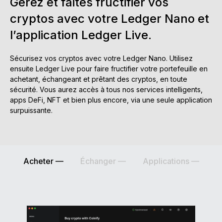
Gérez et faites fructifier vos
Accessoires
cryptos avec votre Ledger Nano et
Solutions de récupération
l’application Ledger Live.
Éditions limitées
Sécurisez vos cryptos avec votre Ledger Nano. Utilisez
Voir tout
ensuite Ledger Live pour faire fructifier votre portefeuille en
achetant, échangeant et prêtant des cryptos, en toute
sécurité. Vous aurez accès à tous nos services intelligents,
Comparer les signers Ledger
apps DeFi, NFT et bien plus encore, via une seule application
surpuissante.
Acheter —
Échanger —
Applications —