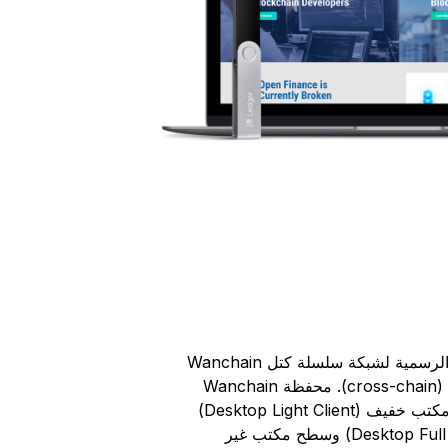
ما هي محفظة الأصول المشفرة؟
مقارنة أجهزة توقيع Ledger
جميع الأصول المشفرة المدعومة
محفظة Wanchain هي المحفظة الرسمية لشبكة سلسلة كتل Wanchain
المالية عبر سلاسل الكتل المختلفة (cross-chain). محفظة Wanchain
متوفرة في إصدارات عميل سطح مكتب خفيف (Desktop Light Client)
وعميل سطح مكتب كامل (Desktop Full Client) وسطح مكتب غير