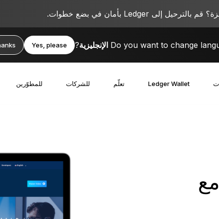
 إلى Ledger بأمان في بضع خطوات.
Do you want to change lang
الإنجليزية
?
hanks
Yes, please
ت
Ledger Wallet
تعلّم
للشركات
للمطوّرين
مع