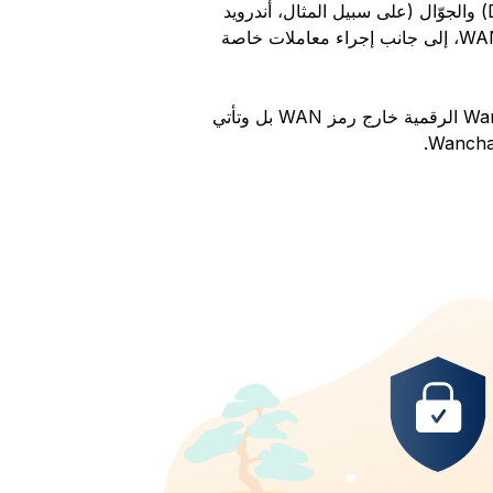
متصل بالإنترنت (Desktop Offline) والجوّال (على سبيل المثال، أندرويد
وiOS) لإرسال/تلقي وإدارة رموز WAN، إلى جانب إجراء معاملات خاصة
تدعم المحفظة أيضاً أصول Wanchain الرقمية خارج رمز WAN بل وتأتي