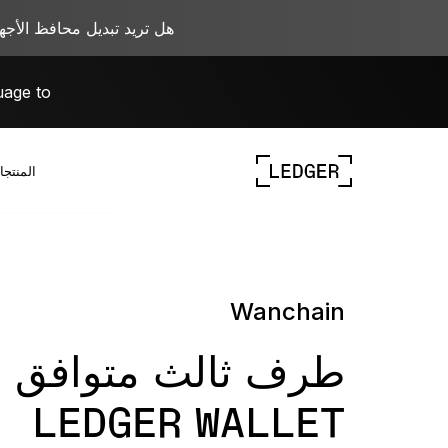
هل تريد تبديل محافظ الأجهزة؟ قم بالترحيل
uage to
المنتجا
نظام Ledger البيئي
العمل مع Ledger
تعلّم ويب 3.0
اكتشف أجهزتنا
اكتشف أجهزتنا
Wanchain
طرف ثالث متوافق 
LEDGER WALLET