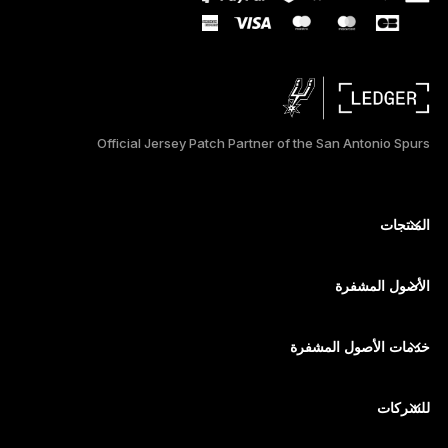
РУССКИЙ
简体中文
日本語
Official Jersey Patch Partner of the San Antonio Spurs
한국어
المنتجات
أجهزة توقيع آمنة ذات شاشة تعمل باللمس
محفظة أجهزة
الأصول المشفرة
محفظة بيتكوين
Ledger Nano Gen5
محفظة إيثريوم
Ledger Stax
خدمات الأصول المشفرة
أسعار الأصول المشفرة
محفظة سولانا (Solana)
Ledger Flex
شراء الأصول المشفرة
محفظة Cardano
Ledger Nano Classics
للشركات
Ledger Enterprise Solutions
تكديس الأصول المشفرة
محفظة XRP
قارن بين أجهزتنا