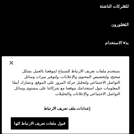
مبادلة الأصول المشفرة
محفظة مونيرو
الحِزم
للشركات الناشئة
التمويل من Ledger Cathay Capital
محفظة USDT
الملحقات
رؤية جميع الأصول
المطورون
جميع المنتجات
بوابة المطور
تطبيق Ledger Wallet
بدء الاستخدام
ابدأ استخدام جهازك Ledger
المحافظ والخدمات المتوافقة
انظر أيضاً
الدعم
كيف تشتري بيتكوين
نستخدم ملفات تعريف الارتباط للسماح لموقعنا بالعمل بشكل
صحيح، ولتخصيص المحتوى والإعلانات، ولتوفير ميزات وسائل
برنامج المكافآت (Bounty Program)
محفظة أجهزة بيتكوين
الوظائف
التواصل الاجتماعي ولتحليل حركة المرور على الموقع. ونشارك أيضًا
انضم إلينا
الموزعين المعتمدين
المعلومات حول استخدامك موقعنا مع شركائنا على مستوى وسائل
التواصل الاجتماعي والإعلانات والتحليلات.
جميع الوظائف
مجموعة مواد Ledger الصحفية
لمحة
رؤيتنا
الشركات التابعة
إعدادات ملف تعريف الارتباط
أكاديمية ليدجر (Ledger Academy)
الحالة
القانونية
قبول ملفات تعريف الارتباط كلها
المركز القانوني
الشركة
المطورون
شروط وأحكام المبيعات
المدونة
الشركاء