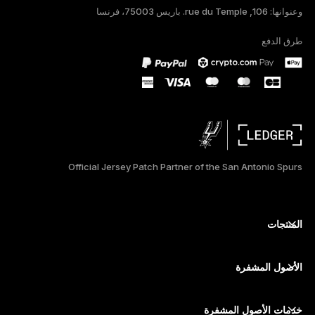
وعنوانها: 106, rue du Temple. باريس 75003، فرنسا
DEUTSCH
طرق الدفع
PORTUGUÊS
ESPAÑOL
РУССКИЙ
简体中文
Official Jersey Patch Partner of the San Antonio Spurs
日本語
한국어
المنتجات
ภาษาไทย
أجهزة توقيع آمنة ذات شاشة تعمل باللمس
محفظة أجهزة
الأصول المشفرة
محفظة بيتكوين
Ledger Nano Gen5
محفظة إيثريوم
Ledger Stax
خدمات الأصول المشفرة