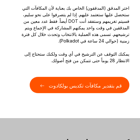
اختر المدقق (المدققون) الخاص بك بعناية لأن المكافآت التي
ستحصل عليها ستعتمد عليهم. إذا لم يتصرفوا على نحو سليم،
فسيتم تغريمهم وستفقد أنت DOT أيضاً. فقط عدد معين من
المدققين في وقت واحد يمكنهم المشاركة في الإجماع ويتم
ترشيحهم. تسمى هذه العملية بالانتخاب وتحدث خلال كل فترة
زمنية (حوالي 24 ساعة في Polkadot).
يمكنك التوقف عن الترشيح في أي وقت ولكنك ستحتاج إلى
الانتظار 28 يوماً حتى تتمكن من فتح أصولك.
قم بتقدير مكافآت تكديس بولكادوت