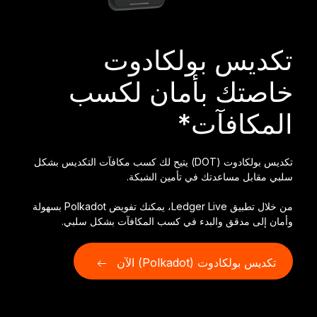
Ledger Flex
المعيار الجديد
تكديس بولكادوت
Ledger Nano
Gen5
خاصتك بأمان لكسب
فريد من نوعها مثلك
ألوان جديدة
المكافآت*
Ledger Nano
الكلاسيكية
حماية نسخ احتياطي يمكن الاعتماد عليها
تكديس بولكادوت (DOT) يتيح لك كسب مكافآت التكديس بشكل
سلبي مقابل مساعدتك في تأمين الشبكة.
من خلال تطبيق Ledger Live، يمكنك تفويض Polkadot بسهولة
وأمان إلى مدقق والبدء في كسب المكافآت بشكل سلبي.
تسوق الكل
تكديس بولكادوت (Polkadot) الآن
محافظ الأجهزة
المجموعات والحزم