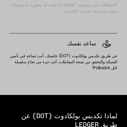
*المكافآت غير مضمونة. Ledger لا تقدم أي مشورة أو توصيات
بشأن استخدام خدمات التكديس.
ساعد نفسك
عن طريق تكديس بولكادوت (DOT) خاصتك، أنت تساعد في تأمين
الشبكة والتحقق من صحة المعاملات. أنت جزء من نجاح سلسلة
كتل Polkadot!
لماذا تكديس بولكادوت (DOT) عن
طريق LEDGER