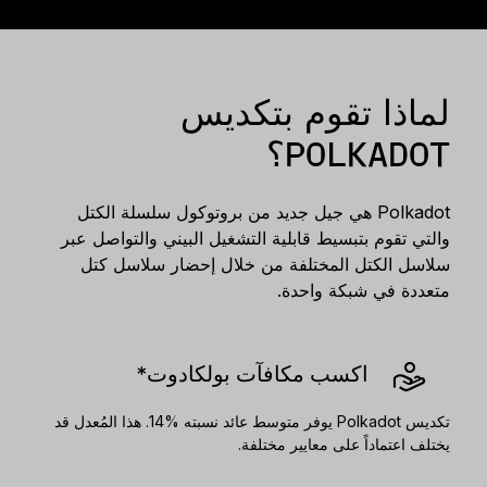
الملحقات
حلول الاسترداد
إصدارات محدودة
لماذا تقوم بتكديس
شاهد جميع المنتجات
POLKADOT؟
مقارنة أجهزة توقيع Ledger
Polkadot هي جيل جديد من بروتوكول سلسلة الكتل
والتي تقوم بتبسيط قابلية التشغيل البيني والتواصل عبر
سلاسل الكتل المختلفة من خلال إحضار سلاسل كتل
متعددة في شبكة واحدة.
اكسب مكافآت بولكادوت*
تكديس Polkadot يوفر متوسط عائد نسبته %14. هذا المُعدل قد
يختلف اعتماداً على معايير مختلفة.