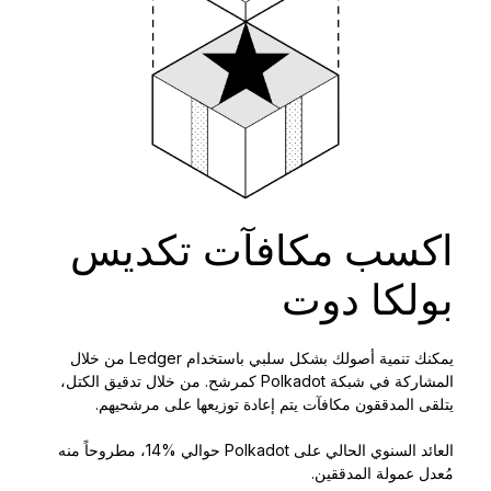
اكسب مكافآت تكديس
بولكا دوت
يمكنك تنمية أصولك بشكل سلبي باستخدام Ledger من خلال
المشاركة في شبكة Polkadot كمرشح. من خلال تدقيق الكتل،
يتلقى المدققون مكافآت يتم إعادة توزيعها على مرشحيهم.
العائد السنوي الحالي على Polkadot حوالي %14، مطروحاً منه
مُعدل عمولة المدققين.