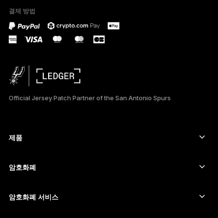
결제 방법
PORTUGUÊS
ESPAÑOL
РУССКИЙ
简体中文
Official Jersey Patch Partner of the San Antonio Spurs
日本語
العربية
제품
ภาษาไทย
보안 터치스크린 사이너
하드웨어 지갑
암호화폐
비트코인 지갑
Ledger Nano Gen5
이더리움 지갑
Ledger Stax
암호화폐 서비스
암호화폐 가격
솔라나 지갑
Ledger Flex