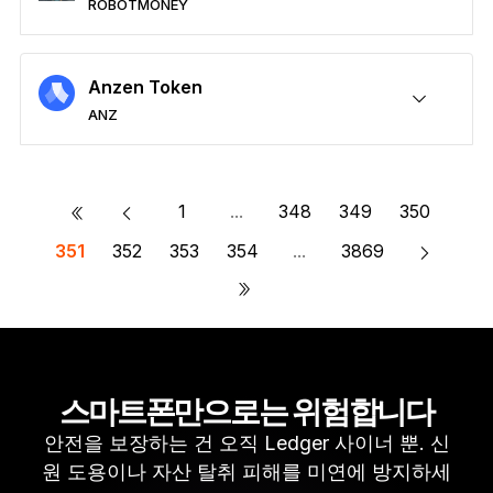
ROBOTMONEY
안전한 ROBOTMONEY
전송/수령
매수
스왑
스테이킹
타사 지갑과 호환 가능
Anzen Token
ANZ
안전한 ANZ
전송/수령
매수
스왑
스테이킹
타사 지갑과 호환 가능
«
1
...
348
349
350
351
352
353
354
...
3869
»
스마트폰만으로는 위험합니다
안전을 보장하는 건 오직 Ledger 사이너 뿐. 신
원 도용이나 자산 탈취 피해를 미연에 방지하세