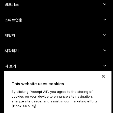
암호화폐 구매
카르다노 지갑
Ledger Nano Classics
비즈니스
Ledger 기업용 솔루션
암호화폐 스테이킹
리플(XRP) 지갑
장치 비교하기
암호화폐 스왑
모네로 지갑
번들
스타트업용
Ledger Cathay Capital에서의 펀딩
USDT 지갑
액세서리
모든 자산 보기
모든 제품
개발자
개발자 포털
Ledger Wallet 앱
시작하기
Ledger 장치 이용을 시작하세요
호환 가능한 지갑 및 서비스
더 보기
지원
비트코인 구매 방법
바운티 프로그램
비트코인 하드웨어 지갑
채용
This website uses cookies
가입하기
리셀러
By clicking “Accept All”, you agree to the storing of
모든 채용
Ledger 프레스 키트
cookies on your device to enhance site navigation,
소개
analyze site usage, and assist in our marketing efforts.
Ledger의 비전
제휴사
Cookie Policy
Ledger 아카데미
상태
법무