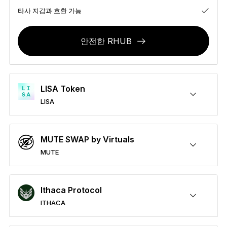
액세서리
타사 지갑과 호환 가능
복구 솔루션
안전한 RHUB
한정판
모든 제품 보기
LISA Token
Ledger 사이너 비교하기
LISA
안전한 LISA
전송/수령
매수
스왑
스테이킹
타사 지갑과 호환 가능
MUTE SWAP by Virtuals
MUTE
안전한 MUTE
전송/수령
매수
스왑
스테이킹
타사 지갑과 호환 가능
Ithaca Protocol
ITHACA
안전한 ITHACA
전송/수령
매수
스왑
스테이킹
타사 지갑과 호환 가능