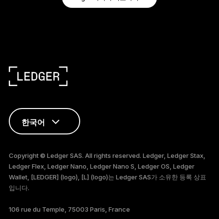
한국어
ENGLISH
Copyright © Ledger SAS. All rights reserved. Ledger, Ledger Stax,
Ledger Flex, Ledger Nano, Ledger Nano S, Ledger OS, Ledger
FRANÇAIS
Wallet, [LEDGER] (logo), [L] (logo)는 Ledger SAS가 소유한 등록 상표
입니다.
TÜRKÇE
106 rue du Temple, 75003 Paris, France
DEUTSCH