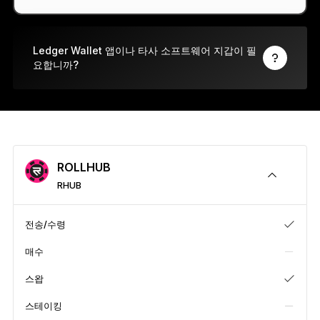
Ledger Flex™
보안의 새로운 표준
Ledger Wallet 앱이나 타사 소프트웨어 지갑이 필
요합니까?
Ledger Nano
Gen5
나만의 특별함
새로운 컬러
Ledger Nano
클래식
믿을 수 있는 강력한 백업
ROLLHUB
RHUB
전송/수령
모두 보기
매수
하드웨어 지갑
스왑
번들 및 팩
스테이킹