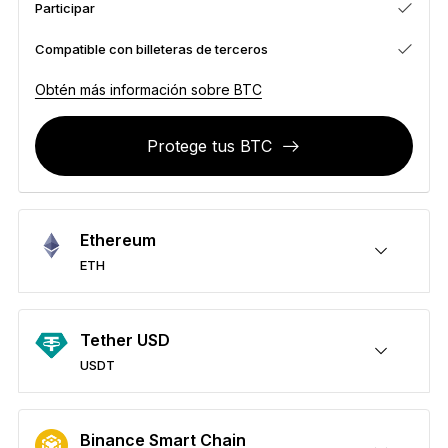
Participar
Accesorios
Soluciones de Recuperación
Compatible con billeteras de terceros
Ediciones limitadas
Obtén más información sobre BTC
Ver todos los productos
Protege tus BTC
Comparar signers Ledger
Ethereum
ETH
Protege tus ETH
Enviar y recibir
Comprar
Permutar
Participar
Compatible con billeteras de terceros
Obtén más información sobre ETH
Tether USD
USDT
Protege tus USDT
Enviar y recibir
Comprar
Permutar
Participar
Compatible con billeteras de terceros
Obtén más información sobre USDT
Binance Smart Chain