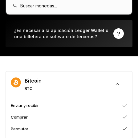
Ledger Flex
Buscar monedas...
El nuevo estándar
Ledger Nano
Gen5
¿Es necesaria la aplicación Ledger Wallet o
una billetera de software de terceros?
Tan única como tú
COLORES NUEVOS
Ledger Nano
Clásicos
Protección de respaldo fiable
Bitcoin
BTC
Ver todas
Enviar y recibir
Comprar
Billeteras de hardware
Permutar
Paquetes y packs