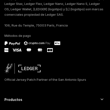
Ledger Stax, Ledger Flex, Ledger Nano, Ledger Nano S, Ledger
FRANÇAIS
OS, Ledger Wallet, [LEDGER] (logotipo) y [L] (logotipo) son marcas
comerciales propiedad de Ledger SAS.
TÜRKÇE
106, Rue du Temple, 75003 París, Francia
DEUTSCH
Métodos de pago
PORTUGUÊS
РУССКИЙ
简体中文
日本語
Official Jersey Patch Partner of the San Antonio Spurs
한국어
العربية
Productos
ภาษาไทย
Signers con pantalla táctil segura