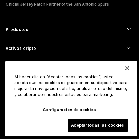
Official Jersey Patch Partner of the San Antonio Spurs
한국어
العربية
Productos
ภาษาไทย
Signers con pantalla táctil segura
Hardware Wallet
Activos cripto
Billetera para Bitcoin
Ledger Nano Gen5
Billetera para Ethereum
Ledger Stax
Servicios cripto
Precios cripto
Billetera para Solana
Ledger Flex
Al hacer clic en “Aceptar todas las cookies”, usted
acepta que las cookies se guarden en su dispositivo para
Compra cripto
Billetera para Cardano
Ledger Nano Classics
Para empresas
mejorar la navegación del sitio, analizar el uso del mismo,
Ledger Enterprise Solutions
y colaborar con nuestros estudios para marketing.
Participación con cripto
Billetera para XRP
Compara nuestros dispositivos
Permuta tus cripto
Billetera para Monero
Paquetes
Para Startups
Configuración de cookies
Financiación de Ledger Cathay Capital
Billetera para USDT
Accesorios
Ver todos los activos
Todos los productos
Para desarrolladores
Aceptar todas las cookies
Portal de Desarrolladores
Aplicación Ledger Wallet