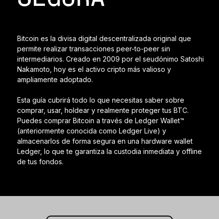
Ledger Flex
El nuevo estándar
Bitcoin es la divisa digital descentralizada original que
Ledger Nano
Gen5
permite realizar transacciones peer-to-peer sin
Tan única como tú
intermediarios. Creado en 2009 por el seudónimo Satoshi
Nakamoto, hoy es el activo cripto más valioso y
COLORES NUEVOS
ampliamente adoptado.
Ledger Nano
Clásicos
Esta guía cubrirá todo lo que necesitas saber sobre
Protección de respaldo fiable
comprar, usar, holdear y realmente proteger tus BTC.
Puedes comprar Bitcoin a través de Ledger Wallet™
(anteriormente conocida como Ledger Live) y
almacenarlos de forma segura en una hardware wallet
Ledger, lo que te garantiza la custodia inmediata y offline
de tus fondos.
Ver todas
Billeteras de hardware
Paquetes y packs