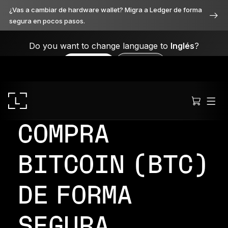
¿Vas a cambiar de hardware wallet? Migra a Ledger de forma
segura en pocos pasos.
Do you want to change language to
Inglés
?
Yes, please
No, thanks
COMPRA
BITCOIN (BTC)
Ledger Stax
DE FORMA
Premium desde cada ángulo
SEGURA