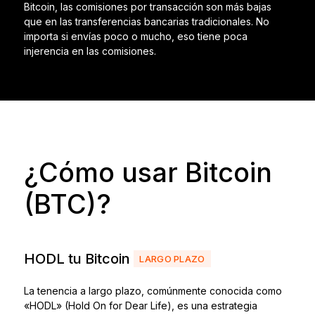
Bitcoin, las comisiones por transacción son más bajas
que en las transferencias bancarias tradicionales. No
importa si envías poco o mucho, eso tiene poca
injerencia en las comisiones.
¿Cómo usar Bitcoin
(BTC)?
HODL tu Bitcoin
LARGO PLAZO
La tenencia a largo plazo, comúnmente conocida como
«HODL» (Hold On for Dear Life), es una estrategia