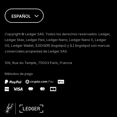
ESPAÑOL
ENGLISH
Copyright © Ledger SAS. Todos los derechos reservados. Ledger,
Ledger Stax, Ledger Flex, Ledger Nano, Ledger Nano S, Ledger
FRANÇAIS
OS, Ledger Wallet, [LEDGER] (logotipo) y [L] (logotipo) son marcas
comerciales propiedad de Ledger SAS.
TÜRKÇE
106, Rue du Temple, 75003 París, Francia
DEUTSCH
Métodos de pago
PORTUGUÊS
РУССКИЙ
简体中文
日本語