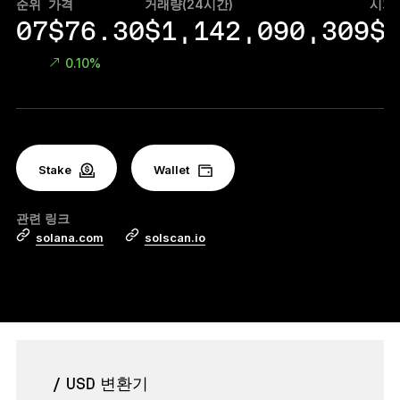
순위
가격
거래량(24시간)
시가
액세서리
07
$76.30
$1,142,090,309
$
복구 솔루션
0.10%
한정판
모든 제품 보기
Stake
Ledger 사이너 비교하기
Wallet
관련 링크
solana.com
solscan.io
/ USD 변환기