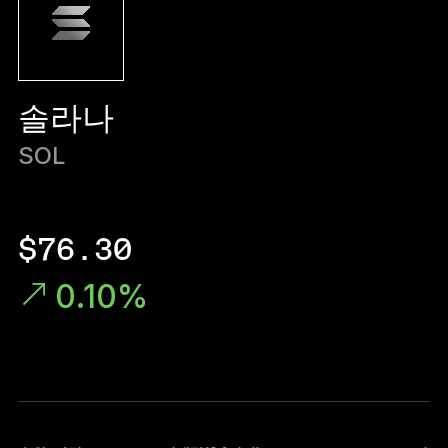
Ledger Flex™
보안의 새로운 표준
Ledger Nano
Gen5
솔라나
나만의 특별함
새로운 컬러
SOL
Ledger Nano
클래식
믿을 수 있는 강력한 백업
$76.30
0.10%
모두 보기
하드웨어 지갑
번들 및 팩