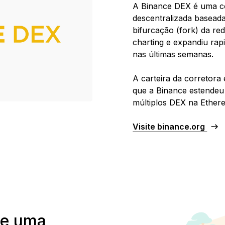
A Binance DEX é uma co
descentralizada basead
bifurcação (fork) da re
charting e expandiu ra
nas últimas semanas.
A carteira da corretora 
que a Binance estendeu
múltiplos DEX na Ether
Visite binance.org
de uma