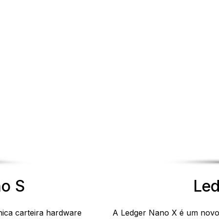
o S
Led
nica carteira hardware
A Ledger Nano X é um novo d