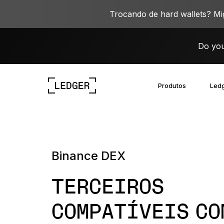
Trocando de hard wallets? M
Do you
Produtos
Ledg
Explore nossos dispositivos
Ecossistema Ledger
Aprenda Web3
Trabalhe com a Ledger
Explore nossos dispositivos
Binance DEX
TERCEIROS
COMPATÍVEIS CO