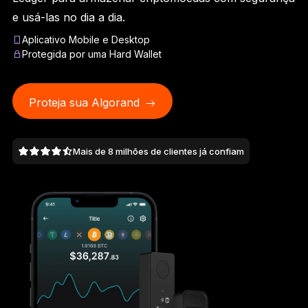
Ledger Flex
e usá-las no dia a dia.
O novo padrão
Aplicativo Mobile e Desktop
Protegida por uma Hard Wallet
Ledger Nano
Gen5
Tão único quanto você
NOVAS CORES
Proteja sua Algorand
Ledger Nano
Clássicos
Mais de 8 milhões de clientes já confiam
Proteção de backup confiável
Comprar todas
Hard Wallets
Pacotes