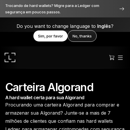
Trocando de hard wallets? Migre para a Ledger com
segurança em poucos passos.
Do you want to change language to
Inglês
?
Sim, por favor
No, thanks
Carteira Algorand
A hard wallet certa para sua Algorand
Ledger Stax
Procurando uma carteira Algorand para comprar e
Premium de todos os ângulos
armazenar sua Algorand? Junte-se a mais de 7
milhões de clientes que confiam nas hard wallets
Ledger para armazenar criptomoedas com segurança