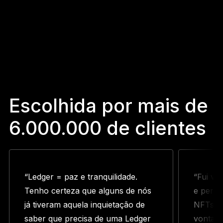
Escolhida por mais de
6.000.000 de clientes
“Ledger = paz e tranquilidade.
“Fui ví
Tenho certeza que alguns de nós
e perdi
já tiveram aquela inquietação de
NFTs. S
saber que precisa de uma Ledger
vontade