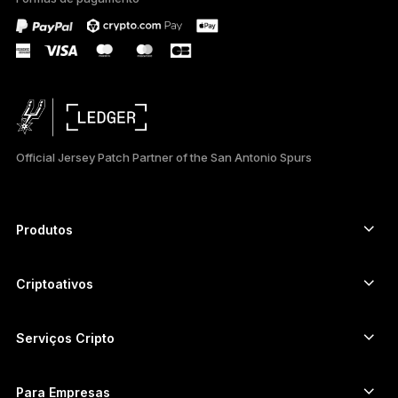
ภาษาไทย
Official Jersey Patch Partner of the San Antonio Spurs
Produtos
Autenticadores com tela touch segura
Hardware Wallet
Criptoativos
Carteira de Bitcoin
Ledger Nano Gen5
Carteira de Ethereum
Ledger Stax
Serviços Cripto
Preços de cripto
Carteira de Solana
Ledger Flex
Comprar cripto
Carteira de Cardano
Ledger Nano Classics
Para Empresas