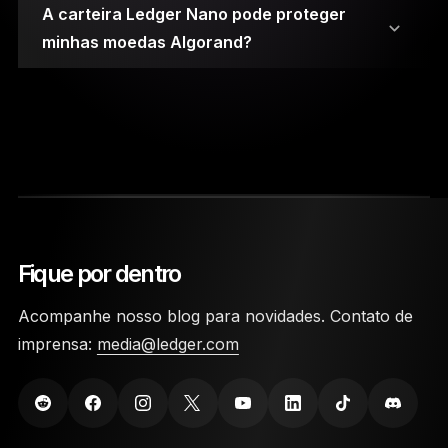
A carteira Ledger Nano pode proteger
minhas moedas Algorand?
Suas chaves privadas são armazenadas em
chips de elemento seguro.
Fique por dentro
Um código PIN e uma frase de recuperação de
Acompanhe nosso blog para novidades. Contato de
24 palavras são necessárias para acessar a
imprensa:
media@ledger.com
carteira.
As cold wallets Ledger Nano foram feitas com
materiais altamente duráveis para resistirem a