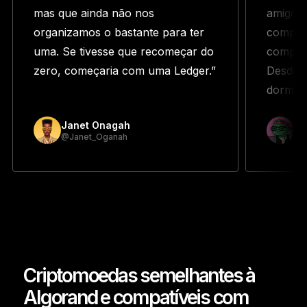
mas que ainda não nos
amigo m
organizamos o bastante para ter
compra
uma. Se tivesse que recomeçar do
compra
zero, começaria com uma Ledger.”
Desde e
dormir.”
Janet Onagah
Pr
@Janet_Oganah
@p
Criptomoedas semelhantes à
Algorand e compatíveis com