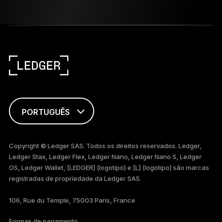
PORTUGUÊS
ENGLISH
Copyright © Ledger SAS. Todos os direitos reservados. Ledger,
Ledger Stax, Ledger Flex, Ledger Nano, Ledger Nano S, Ledger
FRANÇAIS
OS, Ledger Wallet, [LEDGER] (logotipo) e [L] (logotipo) são marcas
registradas de propriedade da Ledger SAS.
TÜRKÇE
106, Rue du Temple, 75003 Paris, France
DEUTSCH
Formas de pagamento