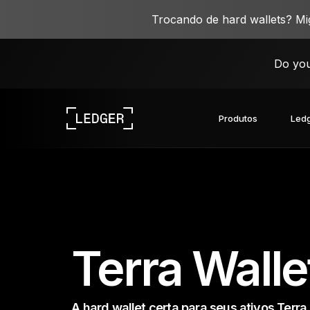
Trocando de hard wallets? M
Do you
Produtos
Ledg
Explore nossos dispositivos
Ecossistema Ledger
Aprenda Web3
Trabalhe com a Ledger
Explore nossos dispositivos
Terra Walle
A hard wallet certa para seus ativos Terra