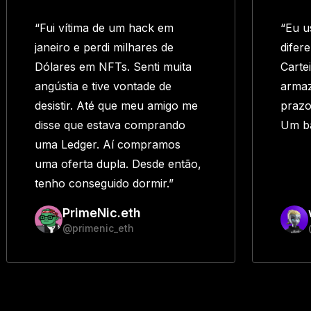
“Fui vítima de um hack em
“Eu u
janeiro e perdi milhares de
difer
Dólares em NFTs. Senti muita
Carte
angústia e tive vontade de
arma
desistir. Até que meu amigo me
prazo
disse que estava comprando
Um ba
uma Ledger. Aí compramos
uma oferta dupla. Desde então,
tenho conseguido dormir.”
PrimeNic.eth
@primenic_eth