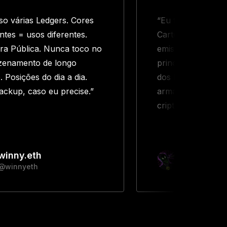
so várias Ledgers. Cores
“Eu tenho 3 Ledge
entes = usos diferentes.
Carteira quente:
ira Pública. Nunca toco no
emissões/desenhos
zenamento de longo
principal: armaze
. Posições do dia a dia.
dos NFTs. Carteir
ckup, caso eu precise.”
armazenamento fr
criptomoedas.”
winny.eth
2160
@winnyeth
@rekt2160