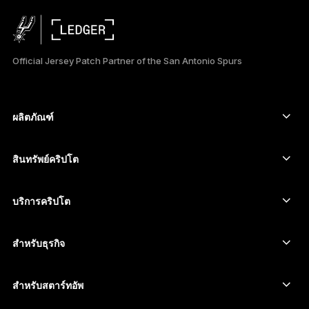
Official Jersey Patch Partner of the San Antonio Spurs
ผลิตภัณฑ์
อุปกรณ์ลงนามหน้าจอสัมผัสที่ปลอดภัย
Hardware Wallet
สินทรัพย์คริปโต
Bitcoin Wallet
Ledger Nano Gen5
Ethereum Wallet
Ledger Stax
บริการคริปโต
ราคาคริปโต
Solana wallet
Ledger Flex
ซื้อคริปโต
Cardano wallet
Ledger Nano Classics
สำหรับธุรกิจ
Ledger Enterprise Solutions
สเตกกิ้งคริปโต
XRP wallet
เปรียบเทียบอุปกรณ์ของเรา
สวอปคริปโต
Monero wallet
Bundles
สำหรับสตาร์ทอัพ
ระดมทุนจาก Ledger Cathay Capital
USDT wallet
อุปกรณ์เสริม