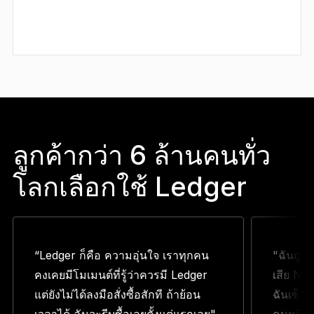
ลูกค้ากว่า 6 ล้านคนทั่ว
โลกเลือกใช้ Ledger
“Ledger ก็คือ ความอุ่นใจ เราทุกคน
"ฉันถูก
คงเคยมีโมเมนต์ที่รู้ว่าควรมี Ledger
เสีย NF
แต่ยังไม่ได้ลงมือสั่งซื้อสักที ถ้าย้อน
ฉันเซ็ง 
เวลาได้ ฉันจะรีบซื้อเลยตั้งแต่แรกเลย"
คนหนึ่งบ