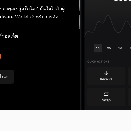
งคุณอยู่หรือไม่? มั่นใจไปกับผู้
ะบบสำรองวลีกู้คืน
บล็อก
พันธมิตรทางธุรกิจแบบ
การ์ด
ร์ทเนอร์ของ Ledger
Ledger Nano
rdware Wallet สำหรับการจัด
edger Nano
รุ่น
Gen5
ดภัยยิ่งขึ้นด้วยการสำรอง
วสารเกี่ยวกับ Web3 และ
ใช้จ่ายด้วยคริปโต หรือใช้คริป
Co-brand กับ Ledger
ป็นตัวแทนจำหน่ายหรือ
Ledger Nano
Ledger Nano
รุ่น
Gen5
้อมูลหลากหลายรูปแบบ
Ledger ทั้งหมด
โตเป็นหลักประกัน
มาตรฐาน
สีใหม่ล่าสุด
Affiliate ของ Ledger
โอกาสในการปรับแต่งอุปกรณ์
มาตรฐาน
สีใหม่ล่าสุด
์วอลเล็ต
ระบบสำรองวลีกู้คืน
ั่วโลก
รุ่นลิมิเต็ด
ดูผลิตภัณฑ์ทั้งหมด