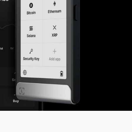
คริปโตวอลเล็ตคืออะไร?
Compare Ledger signers
All supported crypto