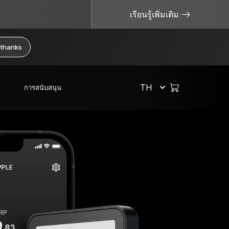
เรียนรู้เพิ่มเติม
 thanks
TH
การสนับสนุน
เลือกช็อป
จัดการคริปโตอย่างปลอดภัย
แหล่งข้อมูลที่มีประโยชน์
Hardware Wallet
Bitcoin Wallet
จะเกิดอะไรขึ้นหากฉันทำ Ledger หาย?
ระบบสำรองวลีกู้คืน
ซื้อคริปโต
แพ็กเกจหรือเซ็ต
Ethereum Wallet
ไม่ใช่คีย์ของคุณ ไม่ใช่เหรียญของคุณ
รุ่นลิมิเต็ด
สวอปคริปโต
อุปกรณ์เสริม
Solana Wallet
Cold Wallet คืออะไร?
ดูผลิตภัณฑ์ทั้งหมด
สเตคคริปโต
Private Key คืออะไร?