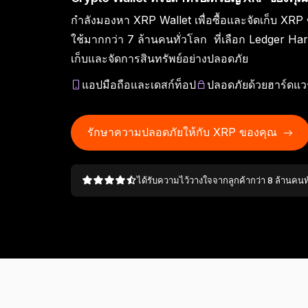
กำลังมองหา XRP Wallet เพื่อซื้อและจัดเก็บ XRP ขอ
แอป Ledger Wallet
Ledger Academy
Ledger Agent Stack
ร
Ledger Enterprise
Ledger Multisig
พา
Ledger Quest
ใช้มากกว่า 7 ล้านคนทั่วโลก ที่เลือก Ledger Ha
L
แอปคริปโตวอลเล็ตและเกตเวย์
เรียนรู้เกี่ยวกับคริปโตและ
เอเยนต์เสนอ คุณอนุมัติ
ปลอ
ข่า
แพลตฟอร์มสินทรัพย์ดิจิทัล
สำหรับผู้บริหารที่ต้องเคลื่อน
เ
Ledger Stax
Ledger Flex
ทำภารกิจ Web3 และรับ NFT
เก็บและจัดการสินทรัพย์อย่างปลอดภัย
Web3 อย่างปลอดภัย
Web3
อุปกรณ์ลงนามจัดการธุรกรรม
ข
แบบครบวงจรสำหรับสถาบัน
ย้ายเงินมูลค่าหลายล้าน
Ledger Stax
Ledger Flex
แอปมือถือและเดสก์ท็อป
ปลอดภัยด้วยฮาร์ดแวร
เลือกช็อป
รักษาความปลอดภัยให้กับ XRP ของคุณ
Hardware Wallet
ได้รับความไว้วางใจจากลูกค้ากว่า 8 ล้านคนท
แพ็กเกจหรือเซ็ต
อุปกรณ์เสริม
Compare Ledger signers