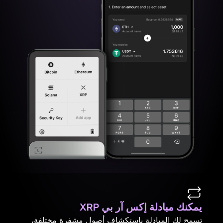
يمكنك مبادلة إكس آر بي XRP
تسمح لك المبادلة باستكشاف أصول مشفرة مختلفة،