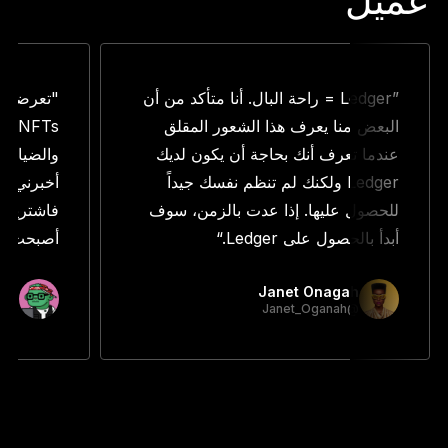
عميل
”Ledger = راحة البال. أنا متأكد من أن
"تعرضت ل
البعض منا يعرف هذا الشعور المقلق
FTs
عندما تعرف أنك بحاجة أن يكون لديك
والضياع و
Ledger ولكنك لم تنظم نفسك جيداً
للحصول عليها. إذا عدت بالزمن، سوف
فاشترينا 
أبدأ بالحصول على Ledger.“
أصبحت أنا
eth
Janet Onagah
@primenic_eth
@Janet_Oganah