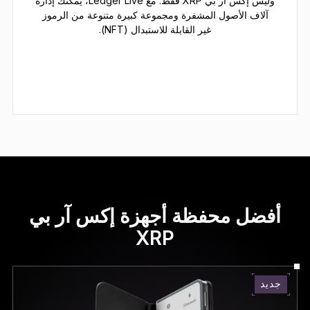
وليس إكس آر بي XRP فقط. مع Ledger Live، يمكنك إدارة
آلاف الأصول المشفرة ومجموعة كبيرة متنوعة من الرموز
غير القابلة للاستبدال (NFT).
أفضل محفظة أجهزة إكس آر بي
XRP
جديد