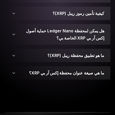
كيفية تأمين رموز ريبل (XRP)؟
هل يمكن لمحفظة Ledger Nano حماية أصول
إكس آر بي XRP الخاصة بي؟
المفتاح العام يعمل بمثابة عنوان يمكن مشاركته مع
الأطراف الأخرى لإجراء المعاملات.
ما هو تطبيق محفظة ريبل (XRP)؟
المفتاح الخاص يُمثل رقماً يتم إنشاؤه عشوائياً والذي يقوم
بتوقيع المعاملات ويحمي أصولك من الهجمات الخبيثة. إذا
ما هي صيغة عنوان محفظة إكس آر بي XRP؟
تم اختراقه أو فقدانه، لن تتمكن من الوصول إلى
مفاتيحك الخاصة يتم حفظها في شرائح العنصر الآمن.
محفظتك لإنفاق أو سحب أو تحويل رموز التوكن الخاصة
بك.
مطلوب كود PIN وعبارة الاسترداد المكونة من 24 كلمة
للوصول إلى المحفظة.
محافظ الأصول المشفرة Ledger Nano تم إنشاؤها