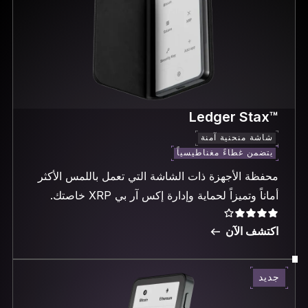
™Ledger Stax
شاشة منحنية آمنة
يتضمن غطاءً مغناطيسياً
محفظة الأجهزة ذات الشاشة التي تعمل باللمس الأكثر
أماناً وتميزاً لحماية وإدارة إكس آر بي XRP خاصتك.
اكتشف الآن
جديد