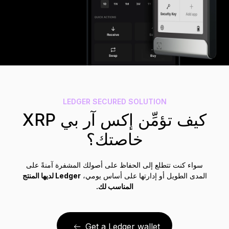
الملحقات
حلول الاسترداد
إصدارات محدودة
شاهد جميع المنتجات
مقارنة أجهزة توقيع Ledger
LEDGER SECURED SOLUTION
كيف تؤمِّن إكس آر بي XRP
خاصتك؟
سواء كنت تتطلع إلى الحفاظ على أصولك المشفرة آمنةً على
المدى الطويل أو إدارتها على أساس يومي،
Ledger لديها المنتج
المناسب لك.
Get a Ledger wallet