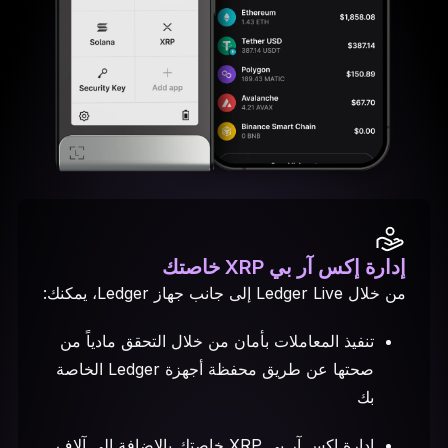
إدارة إكس آر بي XRP خاصتك
من خلال Ledger Live إلى جانب جهاز Ledger، يمكنك:
تنفيذ المعاملات بأمان من خلال التحقق مادياً من
صحتها عن طريق محفظة أجهزة Ledger الخاصة
بك
إدارة إكس آر بي XRP خاصتك بالإضافة إلى آلاف