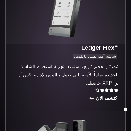
™Ledger Flex
شاشة آمنة تعمل باللمس
مُصمّم بحجم مُريح، استمتع بتجربة استخدام الشاشة
الجديدة تماماً الآمنة التي تعمل باللمس لإدارة إكس آر
بي XRP خاصتك.
اكتشف الآن