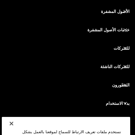
ภาษาไทย
أجهزة توقيع آمنة ذات شاشة تعمل باللمس
محفظة أجهزة
الأصول المشفرة
محفظة بيتكوين
Ledger Nano Gen5
محفظة إيثريوم
Ledger Stax
خدمات الأصول المشفرة
أسعار الأصول المشفرة
محفظة سولانا (Solana)
Ledger Flex
شراء الأصول المشفرة
محفظة Cardano
Ledger Nano Classics
للشركات
Ledger Enterprise Solutions
تكديس الأصول المشفرة
محفظة XRP
قارن بين أجهزتنا
مبادلة الأصول المشفرة
محفظة مونيرو
الحِزم
للشركات الناشئة
التمويل من Ledger Cathay Capital
محفظة USDT
الملحقات
رؤية جميع الأصول
المطورون
جميع المنتجات
بوابة المطور
تطبيق Ledger Wallet
بدء الاستخدام
ابدأ استخدام جهازك Ledger
المحافظ والخدمات المتوافقة
انظر أيضاً
الدعم
كيف تشتري بيتكوين
نستخدم ملفات تعريف الارتباط للسماح لموقعنا بالعمل بشكل