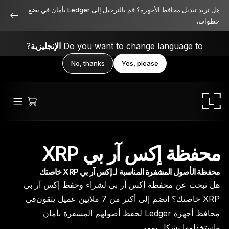
هل تريد تبديل محافظ الأجهزة؟ قم بالترحيل إلى Ledger بأمان في بضع
خطوات.
Do you want to change language to
الإنجليزية
?
No, thanks
Yes, please
محفظة إكس آر بي XRP
محفظة الأصول المشفرة المناسبة لـ إكس آر بي XRP خاصتك
Ledger Stax
هل تبحث عن محفظة إكس آر بي لشراء وحفظ إكس آر بي
متميز من جميع الزوايا
XRP خاصتك؟ انضم إلى أكثر من 7 ملايين عميل يثقون في
محافظ أجهزة Ledger لحفظ أصولهم المشفرة بأمان
واستخدامها بشكل يومي.